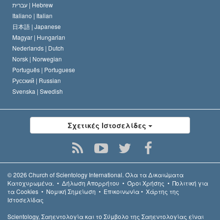
עברית |
Hebrew
Italiano |
Italian
日本語 |
Japanese
Magyar |
Hungarian
Nederlands |
Dutch
Norsk |
Norwegian
Português |
Portuguese
Русский |
Russian
Svenska |
Swedish
Σχετικές Ιστοσελίδες
© 2026
Church of Scientology International.
Όλα τα Δικαιώµατα
Κατοχυρωµένα.
•
Δήλωση Απορρήτου
•
Όροι Χρήσης
•
Πολιτική για
τα Cookies
•
Νομική Σημείωση
•
Επικοινωνία
•
Χάρτης της
Ιστοσελίδας
Scientology, Σαηεντολογία και το Σύμβολο της Σαηεντολογίας είναι