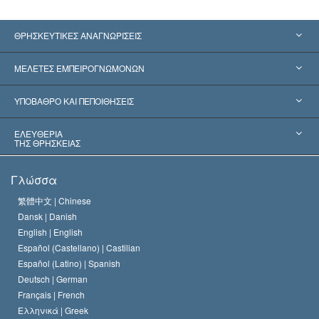
ΘΡΗΣΚΕΥΤΙΚΕΣ ΑΝΑΓΝΩΡΙΣΕΙΣ
Ηνωμένες Πολιτείες
ΜΕΛΕΤΕΣ ΕΜΠΕΙΡΟΓΝΩΜΟΝΩΝ
Παγκόσμιες Αναγνωρίσεις
Πραγματογνωμοσύ­νες ανά Κατηγορία
ΥΠΟΒΑΘΡΟ ΚΑΙ ΠΕΠΟΙΘΗΣΕΙΣ
Αποφάσεις-Ορόσημα
Σπουδαιότεροι Εμπειρογνώμονες του Κόσμου
Λ. Ρον Χάμπαρντ
ΕΛΕΥΘΕΡΙΑ
ΤΗΣ ΘΡΗΣΚΕΙΑΣ
Οι Στόχοι της Σαηεντολογίας
Τι Είναι
Γλώσσα
Ελευθερία της Θρησκείας;
Το Πιστεύω της Εκκλησίας της Σαηεντολογίας
繁體中文 |
Chinese
Πρότυπα που αναφέρονται στα Ανθρώπινα Δικαιώματα
Dansk |
Danish
Ο Κώδικας του Σαηεντολόγου
Διεθνώς
English |
English
Español (Castellano) |
Castilian
Διακήρυξη περί της Θρησκείας
Ντέιβιντ Μισκάβιτς
Español (Latino) |
Spanish
Deutsch |
German
Français |
French
Ελληνικά |
Greek