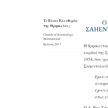
Τι Είναι Ελευθερία
Ο
της Θρησκείας;
ΣΑΗΕΝ
Church of Scientology
International
Έκδοση 2017
Η θρησκευτικ
καρδιά της Σ
1954, που γρ
Σαηεντολογία
Εμείς 
αναφαί
έχουν 
όπως ε
Ο Λ. Ρον Χάμ