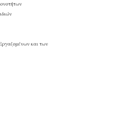
ιονοτήτων
ιδιών
 Εργαζομένων και των
ιση των Νομικών
ώδες Δικαίωμα
ναντίον της Θρησκείας
ντολογίας σε Σχέση με