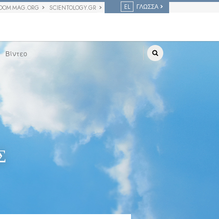
EL
ΓΛΏΣΣΑ
DOM MAG.ORG
SCIENTOLOGY.GR
Βίντεο
Σ