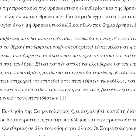
 την προστασία της θρησκευτικής ελευθερίας και της θρησ
α μέλη όλων των θρησκειών. Για παράδειγμα, στο έργο το
υχία,
έναν μη θρησκευτικό κώδικα ηθών που δημιούργησε, 
υμβουλή που θα μπορούσε ίσως να δώσει κανείς σ’ έναν ά
ό το θέμα [της θρησκευτικής ελευθερίας] είναι πλέον ασφ
πλώς υποστηρίζει το δικαίωμα που έχει το άτομο να πιστε
ό που επιλέγει. Είναι κανείς απόλυτα ελεύθερος να υποστ
ές του πεποιθήσεις με σκοπό να κερδίσει αποδοχή. Κινδυνεύ
όταν επιχειρεί να επιτεθεί στις πεποιθήσεις των άλλων, κα
ότερο όταν επιτίθεται κι επιχειρεί να τους βλάψει εξαιτί
υτικών τους πεποιθήσεων.
[1]
 Εκκλησία της Σαηεντολογίας έχει ασχοληθεί, κατά τη διά
 σε δραστηριότητες για την προώθηση και την προστασία τ
 ελευθερίας σε όλο τον κόσμο για όλους. Οι Σαηεντολόγοι ε