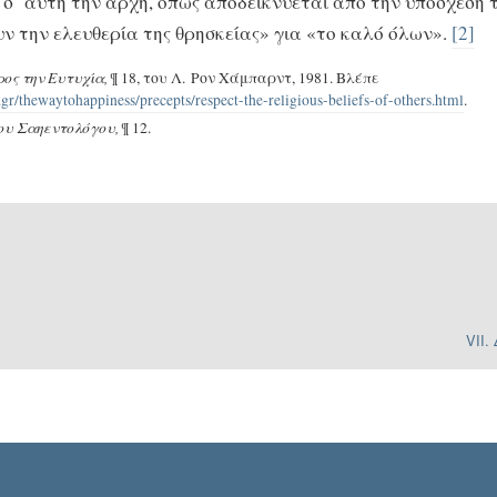
σ’ αυτή την αρχή, όπως αποδεικνύεται από την υπόσχεσή 
ν την ελευθερία της θρησκείας» για «το καλό όλων».
[2]
ος την Ευτυχία,
¶ 18, του Λ. Ρον Χάμπαρντ, 1981. Βλέπε
gr/thewaytohappiness/precepts/respect-the-religious-beliefs-of-others.html
.
ου Σαηεντολόγου,
¶ 12.
VII.