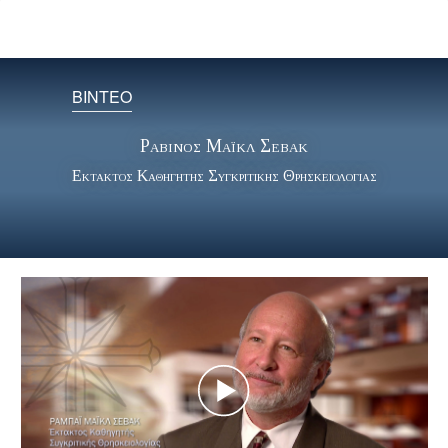
ΒΙΝΤΕΟ
Ραβίνος Μάικλ Σέβακ
Εκτακτος Καθηγητής Συγκριτικής Θρησκειολογίας
Play