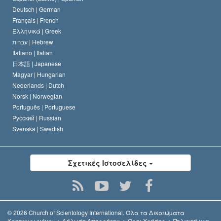
Deutsch |
German
Français |
French
Ελληνικά |
Greek
עברית |
Hebrew
Italiano |
Italian
日本語 |
Japanese
Magyar |
Hungarian
Nederlands |
Dutch
Norsk |
Norwegian
Português |
Portuguese
Русский |
Russian
Svenska |
Swedish
Σχετικές Ιστοσελίδες
© 2026
Church of Scientology International.
Όλα τα Δικαιώµατα
Κατοχυρωµένα.
•
Δήλωση Απορρήτου
•
Όροι Χρήσης
•
Πολιτική για