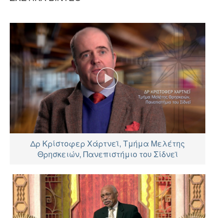
Δρ Κρίστοφερ Χάρτνεϊ, Τμήμα Μελέτης
Θρησκειών, Πανεπιστήμιο του Σίδνεϊ