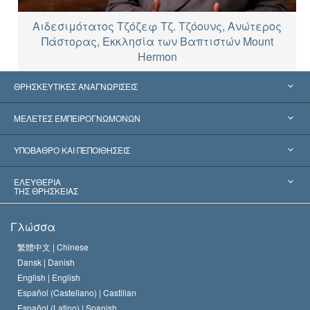
Αιδεσιμότατος Τζόζεφ Τζ. Τζόουνς, Ανώτερος
Πάστορας, Εκκλησία των Βαπτιστών Mount
Hermon
ΘΡΗΣΚΕΥΤΙΚΕΣ ΑΝΑΓΝΩΡΙΣΕΙΣ
Ηνωμένες Πολιτείες
ΜΕΛΕΤΕΣ ΕΜΠΕΙΡΟΓΝΩΜΟΝΩΝ
Παγκόσμιες Αναγνωρίσεις
Πραγματογνωμοσύ­νες ανά Κατηγορία
ΥΠΟΒΑΘΡΟ ΚΑΙ ΠΕΠΟΙΘΗΣΕΙΣ
Αποφάσεις-Ορόσημα
Σπουδαιότεροι Εμπειρογνώμονες του Κόσμου
Λ. Ρον Χάμπαρντ
ΕΛΕΥΘΕΡΙΑ
ΤΗΣ ΘΡΗΣΚΕΙΑΣ
Οι Στόχοι της Σαηεντολογίας
Τι Είναι
Γλώσσα
Ελευθερία της Θρησκείας;
Το Πιστεύω της Εκκλησίας της Σαηεντολογίας
繁體中文 |
Chinese
Πρότυπα που αναφέρονται στα Ανθρώπινα Δικαιώματα
Dansk |
Danish
Ο Κώδικας του Σαηεντολόγου
Διεθνώς
English |
English
Español (Castellano) |
Castilian
Διακήρυξη περί της Θρησκείας
Ντέιβιντ Μισκάβιτς
Español (Latino) |
Spanish