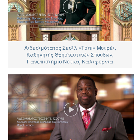
Αιδεσιμότατος Σεσίλ «Τσιπ» Μουρέι,
Καθηγητής Θρησκευτικών Σπουδών,
Πανεπιστήμιο Νότιας Καλιφόρνια