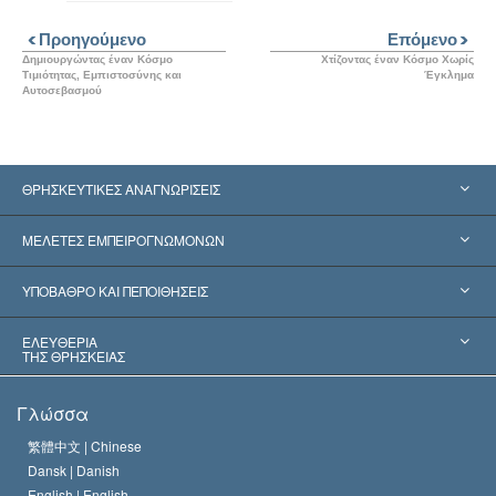
Προηγούμενο
Επόμενο
Δημιουργώντας έναν Κόσμο
Χτίζοντας έναν Κόσμο Χωρίς
Τιμιότητας, Εμπιστοσύνης και
Έγκλημα
Αυτοσεβασμού
ΘΡΗΣΚΕΥΤΙΚΕΣ ΑΝΑΓΝΩΡΙΣΕΙΣ
Ηνωμένες Πολιτείες
ΜΕΛΕΤΕΣ ΕΜΠΕΙΡΟΓΝΩΜΟΝΩΝ
Παγκόσμιες Αναγνωρίσεις
Πραγματογνωμοσύ­νες ανά Κατηγορία
ΥΠΟΒΑΘΡΟ ΚΑΙ ΠΕΠΟΙΘΗΣΕΙΣ
Αποφάσεις-Ορόσημα
Σπουδαιότεροι Εμπειρογνώμονες του Κόσμου
Λ. Ρον Χάμπαρντ
ΕΛΕΥΘΕΡΙΑ
ΤΗΣ ΘΡΗΣΚΕΙΑΣ
Οι Στόχοι της Σαηεντολογίας
Τι Είναι
Γλώσσα
Ελευθερία της Θρησκείας;
Το Πιστεύω της Εκκλησίας της Σαηεντολογίας
繁體中文 |
Chinese
Πρότυπα που αναφέρονται στα Ανθρώπινα Δικαιώματα
Dansk |
Danish
Ο Κώδικας του Σαηεντολόγου
Διεθνώς
English |
English