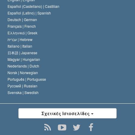
Español (Castellano) |
Castilian
Διακήρυξη περί της Θρησκείας
Ντέιβιντ Μισκάβιτς
Español (Latino) |
Spanish
Deutsch |
German
Français |
French
Ελληνικά |
Greek
עברית |
Hebrew
Italiano |
Italian
日本語 |
Japanese
Magyar |
Hungarian
Nederlands |
Dutch
Norsk |
Norwegian
Português |
Portuguese
Русский |
Russian
Svenska |
Swedish
Σχετικές Ιστοσελίδες