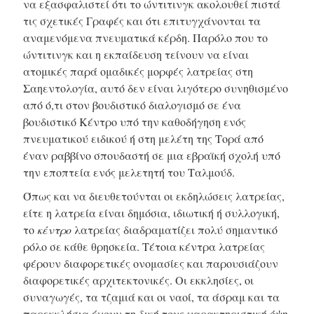
να εξασφαλιστεί ότι το ώντιτινγκ ακολουθεί πιστά
τις σχετικές Γραφές και ότι επιτυγχάνονται τα
αναμενόμενα πνευματικά κέρδη. Παρόλο που το
ώντιτινγκ και η εκπαίδευση τείνουν να είναι
ατομικές παρά ομαδικές μορφές λατρείας στη
Σαηεντολογία, αυτό δεν είναι λιγότερο συνηθισμένο
από ό,τι στον βουδιστικό διαλογισμό σε ένα
βουδιστικό Κέντρο υπό την καθοδήγηση ενός
πνευματικού ειδικού ή στη μελέτη της Τορά από
έναν ραββίνο σπουδαστή σε μια εβραϊκή σχολή υπό
την εποπτεία ενός μελετητή του Ταλμούδ.
Όπως και να διευθετούνται οι εκδηλώσεις λατρείας,
είτε η λατρεία είναι δημόσια, ιδιωτική ή συλλογική,
το
κέντρο
λατρείας διαδραματίζει πολύ σημαντικό
ρόλο σε κάθε θρησκεία. Τέτοια κέντρα λατρείας
φέρουν διαφορετικές ονομασίες και παρουσιάζουν
διαφορετικές αρχιτεκτονικές. Οι εκκλησίες, οι
συναγωγές, τα τζαμιά και οι ναοί, τα άσραμ και τα
παρεκκλήσια έχουν τη δική τους χαρακτηριστική όψη