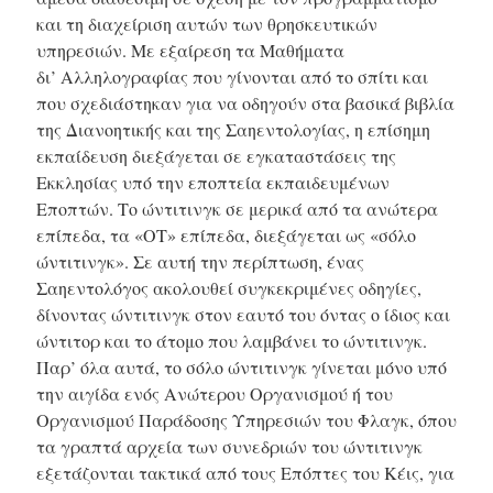
και τη διαχείριση αυτών των θρησκευτικών
υπηρεσιών. Με εξαίρεση τα Μαθήματα
δι’ Αλληλογραφίας
που γίνονται από το σπίτι και
που σχεδιάστηκαν για να οδηγούν στα βασικά βιβλία
της Διανοητικής και της Σαηεντολογίας, η επίσημη
εκπαίδευση διεξάγεται σε εγκαταστάσεις της
Εκκλησίας υπό την εποπτεία εκπαιδευμένων
Εποπτών. Το ώντιτινγκ σε μερικά από τα ανώτερα
επίπεδα, τα «ΟΤ» επίπεδα, διεξάγεται ως «σόλο
ώντιτινγκ». Σε αυτή την περίπτωση, ένας
Σαηεντολόγος ακολουθεί συγκεκριμένες οδηγίες,
δίνοντας ώντιτινγκ στον εαυτό του όντας ο ίδιος και
ώντιτορ και το άτομο που λαμβάνει το ώντιτινγκ.
Παρ’ όλα αυτά, το σόλο ώντιτινγκ γίνεται μόνο υπό
την αιγίδα ενός Ανώτερου Οργανισμού ή του
Οργανισμού Παράδοσης Υπηρεσιών του Φλαγκ, όπου
τα γραπτά αρχεία των συνεδριών του ώντιτινγκ
εξετάζονται τακτικά από τους Επόπτες του Κέις, για