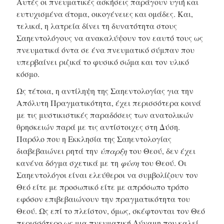
Αυτές οι πνευματικές ασκήσεις παράγουν υγιή και
ευτυχισμένα άτομα, οικογένειες και ομάδες. Και,
τελικά, η λατρεία δίνει τη δυνατότητα στους
Σαηεντολόγους να ανακαλύψουν τον εαυτό τους ως
πνευματικά όντα σε ένα πνευματικό σύμπαν που
υπερβαίνει ριζικά το φυσικό σώμα και τον υλικό
κόσμο.
Ως τέτοια, η αντίληψη της Σαηεντολογίας για την
Απόλυτη Πραγματικότητα, έχει περισσότερα κοινά
με τις μυστικιστικές παραδόσεις των ανατολικών
θρησκειών παρά με τις αντίστοιχες στη Δύση.
Παρόλο που η Εκκλησία της Σαηεντολογίας
διαβεβαιώνει ρητά την
ύπαρξη
του Θεού, δεν έχει
κανένα δόγμα σχετικά με τη
φύση
του Θεού. Οι
Σαηεντολόγοι είναι ελεύθεροι να συμβολίζουν τον
Θεό είτε με προσωπικό είτε με απρόσωπο τρόπο
εφόσον επιβεβαιώνουν την πραγματικότητα του
Θεού. Ως επί το πλείστον, όμως, σκέφτονται τον Θεό
περισσότερο ως μια πνευματική Δύναμη που καλεί