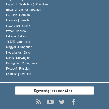
Español (Castellano) |
Castilian
Διακήρυξη περί της Θρησκείας
Ντέιβιντ Μισκάβιτς
Español (Latino) |
Spanish
Deutsch |
German
Français |
French
Ελληνικά |
Greek
עברית |
Hebrew
Italiano |
Italian
日本語 |
Japanese
Magyar |
Hungarian
Nederlands |
Dutch
Norsk |
Norwegian
Português |
Portuguese
Русский |
Russian
Svenska |
Swedish
Σχετικές Ιστοσελίδες