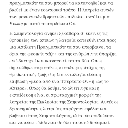
πραγματικότητα που μπορεί να κατανοηθεί και να
βιωθεί με έναν εσωτερικό τρόπο. Η λατρεία αυτών
των μονιστικών θρησκειών επιδιώκει εντέλει μια
Ένωση
με αυτό το απρόσωπο Ον.
Η Σαηεντολογία ανήκει ξεκάθαρα σ’ εκείνες τις
θρησκείες των οποίων η λατρεία κατευθύνεται προς
μια Απόλυτη Πραγματικότητα που υπερβαίνει τα
όρια της φυσικής τάξης και της ανθρώπινης ύπαρξης,
ενώ διατηρεί και ικανοποιεί και τα δύο. Όπως
σημειώθηκε παραπάνω, ο απώτερος στόχος της
θρησκευτικής ζωής στη Σαηεντολογία είναι η
επιβίωση «μέσα από ένα Υπέρτατο Ον» ή «ως το
Άπειρο». Όπως θα δούμε, το ώντιτινγκ και η
εκπαίδευση είναι οι πρωταρχικές μορφές της
λατρείας της Εκκλησίας της Σαηεντολογίας. Αυτές οι
δραστηριότητες λατρείας παρέχουν εφόδια και
βοήθεια στους Σαηεντολόγους, ώστε να επιβιώνουν
και να αναπτύσσονται σε όλα τα οκτώ δυναμικά.