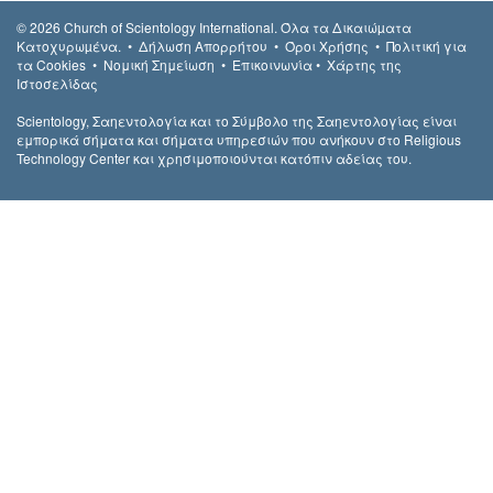
© 2026
Church of Scientology International.
Όλα τα Δικαιώµατα
Κατοχυρωµένα.
•
Δήλωση Απορρήτου
•
Όροι Χρήσης
•
Πολιτική για
τα Cookies
•
Νομική Σημείωση
•
Επικοινωνία
•
Χάρτης της
Ιστοσελίδας
Scientology, Σαηεντολογία και το Σύμβολο της Σαηεντολογίας είναι
εμπορικά σήματα και σήματα υπηρεσιών που ανήκουν στο Religious
Technology Center και χρησιμοποιούνται κατόπιν αδείας του.