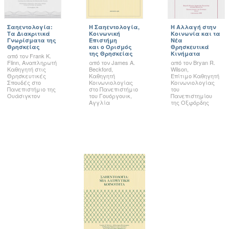
Σαηεντολογία:
Η Σαηεντολογία,
Η Αλλαγή στην
Τα Διακριτικά
Κοινωνική
Κοινωνία και τα
Γνωρίσματα της
Επιστήμη
Νέα
Θρησκείας
και ο Ορισμός
Θρησκευτικά
της Θρησκείας
Κινήματα
από τον Frank K.
Flinn, Αναπληρωτή
από τον James A.
από τον Bryan R.
Καθηγητή στις
Beckford,
Wilson,
Θρησκευτικές
Καθηγητή
Επίτιμο Καθηγητή
Σπουδές στο
Κοινωνιολογίας
Κοινωνιολογίας
Πανεπιστήμιο της
στο Πανεπιστήμιο
του
Ουάσιγκτον
του Γουόργουικ,
Πανεπιστημίου
Αγγλία
της Οξφόρδης