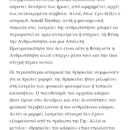
αόρατες δυνάμεις έως ήρωες, από αφηρημένες αρχές
έως συγκεκριμένα σύμβολα. Αλλά, όπως έχει δείξει ο
ιστορικός Arnold Toynbee, αυτή η φαινομενική
ποικιλία στις λατρείες της ανθρωπότητας μπορεί να
περιοριστεί σε
τρία
αντικείμενα ή στόχους: τη Φύση,
την Ανθρωπότητα, και μια Απόλυτη
Πραγματικότητα που δεν είναι ούτε η Φύση ούτε η
Ανθρωπότητα αλλά υπάρχει μέσα τους και την ίδια
στιγμή πέραν αυτών.
Οι περισσότεροι ιστορικοί της θρησκείας συμφωνούν
ότι οι πρώτες μορφές της θρησκείας ήταν ριζωμένες
στη λατρεία των φυσικών φαινομένων ή τοπικών
κοινοτήτων. Ο πολυθεϊσμός του αρχαίου κόσμου
ήταν ύμνος στις δυνάμεις και στις δυνατότητες του
φυσικού περιβάλλοντος ή του ανθρώπινου κόσμου.
Αυτές οι μορφές λατρείας σίγουρα δεν έχουν
εξαφανιστεί από το πρόσωπο της Γης. Αλλά οι
μεγάλες «θρησκείες του κόσμου» επικεντρώνονται