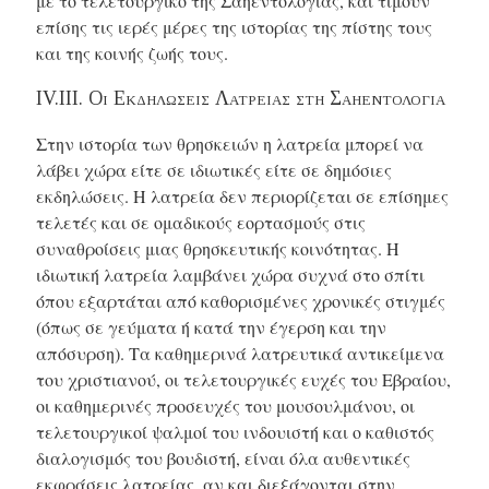
με το τελετουργικό της Σαηεντολογίας, και τιμούν
επίσης τις ιερές μέρες της ιστορίας της πίστης τους
και της κοινής ζωής τους.
IV.ΙΙΙ. Οι Εκδηλωσεις Λατρειας στη Σαηεντολογια
Στην ιστορία των θρησκειών η λατρεία μπορεί να
λάβει χώρα είτε σε ιδιωτικές είτε σε δημόσιες
εκδηλώσεις. Η λατρεία δεν περιορίζεται σε επίσημες
τελετές και σε ομαδικούς εορτασμούς στις
συναθροίσεις μιας θρησκευτικής κοινότητας. Η
ιδιωτική λατρεία λαμβάνει χώρα συχνά στο σπίτι
όπου εξαρτάται από καθορισμένες χρονικές στιγμές
(όπως σε γεύματα ή κατά την έγερση και την
απόσυρση). Τα καθημερινά λατρευτικά αντικείμενα
του χριστιανού, οι τελετουργικές ευχές του Εβραίου,
οι καθημερινές προσευχές του μουσουλμάνου, οι
τελετουργικοί ψαλμοί του ινδουιστή και ο καθιστός
διαλογισμός του βουδιστή, είναι όλα αυθεντικές
εκφράσεις λατρείας, αν και διεξάγονται στην