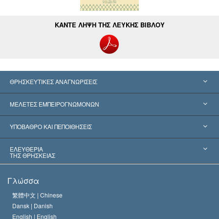
ΚΑΝΤΕ ΛΗΨΗ ΤΗΣ ΛΕΥΚΗΣ ΒΙΒΛΟΥ
ΘΡΗΣΚΕΥΤΙΚΕΣ ΑΝΑΓΝΩΡΙΣΕΙΣ
Ηνωμένες Πολιτείες
ΜΕΛΕΤΕΣ ΕΜΠΕΙΡΟΓΝΩΜΟΝΩΝ
Παγκόσμιες Αναγνωρίσεις
Πραγματογνωμοσύ­νες ανά Κατηγορία
ΥΠΟΒΑΘΡΟ ΚΑΙ ΠΕΠΟΙΘΗΣΕΙΣ
Αποφάσεις-Ορόσημα
Σπουδαιότεροι Εμπειρογνώμονες του Κόσμου
Λ. Ρον Χάμπαρντ
ΕΛΕΥΘΕΡΙΑ
ΤΗΣ ΘΡΗΣΚΕΙΑΣ
Οι Στόχοι της Σαηεντολογίας
Τι Είναι
Γλώσσα
Ελευθερία της Θρησκείας;
Το Πιστεύω της Εκκλησίας της Σαηεντολογίας
繁體中文 |
Chinese
Πρότυπα που αναφέρονται στα Ανθρώπινα Δικαιώματα
Dansk |
Danish
Ο Κώδικας του Σαηεντολόγου
Διεθνώς
English |
English