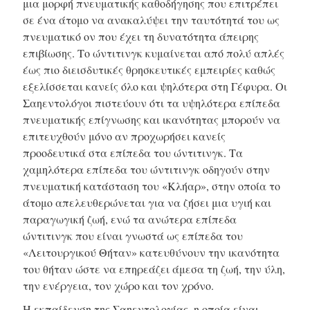
μια μορφή πνευματικής καθοδήγησης που επιτρέπει
σε ένα άτομο να ανακαλύψει την ταυτότητά του ως
πνευματικό ον που έχει τη δυνατότητα άπειρης
επιβίωσης. Το ώντιτινγκ κυμαίνεται από πολύ απλές
έως πιο διεισδυτικές θρησκευτικές εμπειρίες καθώς
εξελίσσεται κανείς όλο και ψηλότερα στη Γέφυρα. Οι
Σαηεντολόγοι πιστεύουν ότι τα υψηλότερα επίπεδα
πνευματικής επίγνωσης και ικανότητας μπορούν να
επιτευχθούν μόνο αν προχωρήσει κανείς
προοδευτικά στα επίπεδα του ώντιτινγκ. Τα
χαμηλότερα επίπεδα του ώντιτινγκ οδηγούν στην
πνευματική κατάσταση του «Κλήαρ», στην οποία το
άτομο απελευθερώνεται για να ζήσει μια υγιή και
παραγωγική ζωή, ενώ τα ανώτερα επίπεδα
ώντιτινγκ που είναι γνωστά ως επίπεδα του
«Λειτουργικού Θήταν» κατευθύνουν την ικανότητα
του θήταν ώστε να επηρεάζει άμεσα τη ζωή, την ύλη,
την ενέργεια, τον χώρο και τον χρόνο.
Η εκπαίδευση της Σαηεντολογίας, η οποία είναι