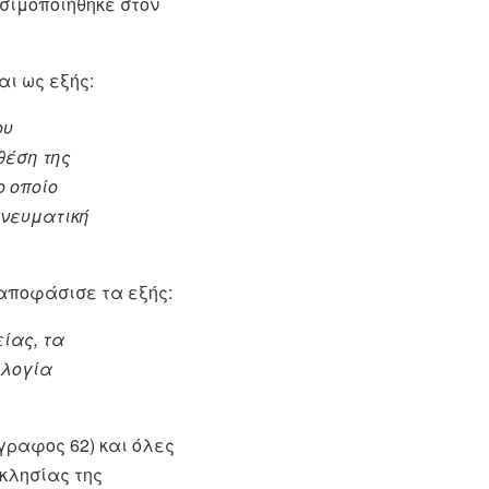
ησιμοποιήθηκε στον
αι ως εξής:
ου
θέση της
ο οποίο
πνευματική
 αποφάσισε τα εξής:
ίας, τα
ολογία
ραφος 62) και όλες
κκλησίας της