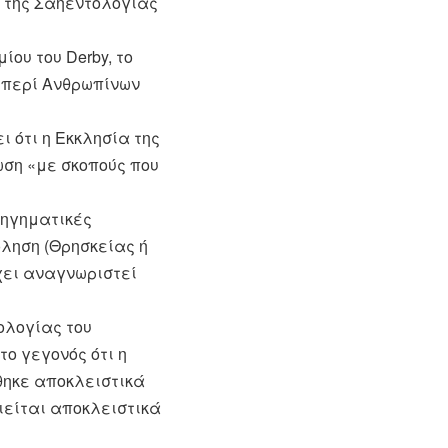
α της Σαηεντολογίας
ου του Derby, το
 περί Ανθρωπίνων
ι ότι η Εκκλησία της
ση «με σκοπούς που
ξηγηματικές
όληση (Θρησκείας ή
χει αναγνωριστεί
ολογίας του
το γεγονός ότι η
θηκε αποκλειστικά
οιείται αποκλειστικά