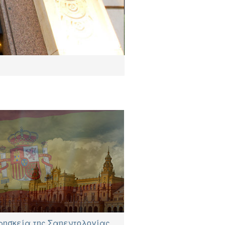
ρησκεία της Σαηεντολογίας