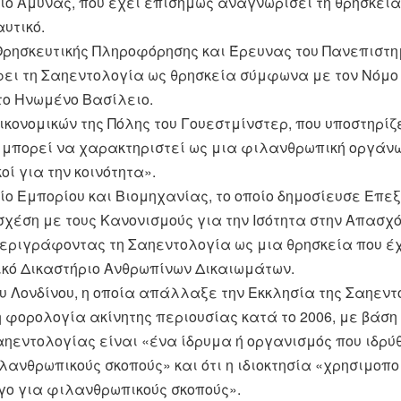
ίο Άμυνας, που έχει επισήμως αναγνωρίσει τη θρησκεί
υτικό.
Θρησκευτικής Πληροφόρησης και Έρευνας του Πανεπιστημί
ει τη Σαηεντολογία ως θρησκεία σύμφωνα με τον Νόμο
το Ηνωμένο Βασίλειο.
κονομικών της Πόλης του Γουεστμίνστερ, που υποστηρίζε
μπορεί να χαρακτηριστεί ως μια φιλανθρωπική οργάνω
οί για την κοινότητα».
ίο Εμπορίου και Βιομηχανίας, το οποίο δημοσίευσε Επε
σχέση με τους Κανονισμούς για την Ισότητα στην Απασχ
εριγράφοντας τη Σαηεντολογία ως μια θρησκεία που έ
κό Δικαστήριο Ανθρωπίνων Δικαιωμάτων.
ου Λονδίνου, η οποία απάλλαξε την Εκκλησία της Σαηεντ
 φορολογία ακίνητης περιουσίας κατά το 2006, με βάση 
αηεντολογίας είναι «ένα ίδρυμα ή οργανισμός που ιδρύ
ιλανθρωπικούς σκοπούς» και ότι η ιδιοκτησία «χρησιμοπ
όγο για φιλανθρωπικούς σκοπούς».