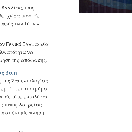
 Αγγλίας, τους
βει χώρα μόνο σε
γραφής των Τόπων
τον Γενικό Εγγραφέα
 δυνατότητα να
ώρηση της απόφασης.
ς ότι η
ς της Σαηεντολογίας
 εμπίπτει στο τμήμα
δωσε τότε εντολή να
ς τόπος λατρείας
γία απέκτησε πλήρη