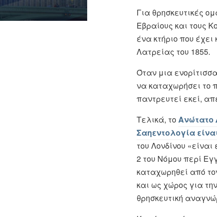
Για θρησκευτικές ομ
Εβραίους και τους Κ
ένα κτήριο που έχε
Λατρείας του 1855.
Όταν μια ενορίτισσ
να καταχωρήσει το π
παντρευτεί εκεί, απ
Τελικά, το
Ανώτατο 
Σαηεντολογία είναι
του Λονδίνου «είναι
2 του Νόμου περί Εγ
καταχωρηθεί από το
και ως χώρος για τ
θρησκευτική αναγνώ