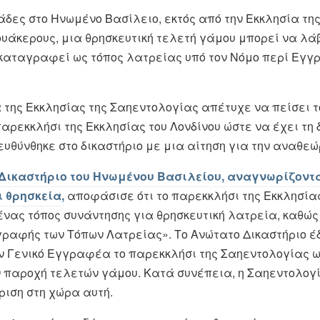
άδες στο Ηνωμένο Βασίλειο, εκτός από την Εκκλησία της
ουάκερους, μια θρησκευτική τελετή γάμου μπορεί να λά
ι καταγραφεί ως τόπος λατρείας υπό τον Νόμο περί Εγ
α της Εκκλησίας της Σαηεντολογίας απέτυχε να πείσει 
αρεκκλήσι της Εκκλησίας του Λονδίνου ώστε να έχει τη
ευθύνθηκε στο δικαστήριο με μια αίτηση για την αναθε
Δικαστήριο του Ηνωμένου Βασιλείου, αναγνωρίζοντα
 θρησκεία,
αποφάσισε ότι το παρεκκλήσι της Εκκλησία
 ένας τόπος συνάντησης για θρησκευτική λατρεία, καθώς
γραφής των Τόπων Λατρείας». Το Ανώτατο Δικαστήριο έ
ν Γενικό Εγγραφέα το παρεκκλήσι της Σαηεντολογίας ω
ην παροχή τελετών γάμου. Κατά συνέπεια, η Σαηεντολο
ριση στη χώρα αυτή.