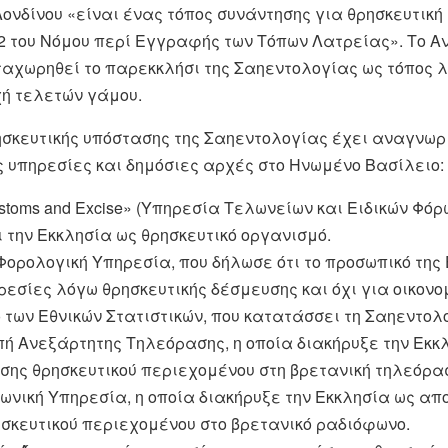
ονδίνου «είναι ένας τόπος συνάντησης για θρησκευτική
2 του Νόμου περί Εγγραφής των Τόπων Λατρείας». Το Α
ταχωρηθεί το παρεκκλήσι της Σαηεντολογίας ως τόπος λ
χή τελετών γάμου.
ρησκευτικής υπόστασης της Σαηεντολογίας έχει αναγνωρ
 υπηρεσίες και δημόσιες αρχές στο Ηνωμένο Βασίλειο:
stoms and Excise» (Υπηρεσία Τελωνείων και Ειδικών Φό
 την Εκκλησία ως θρησκευτικό οργανισμό.
 Φορολογική Υπηρεσία, που δήλωσε ότι το προσωπικό της
εσίες λόγω θρησκευτικής δέσμευσης και όχι για οικονο
 των Εθνικών Στατιστικών, που κατατάσσει τη Σαηεντολ
πή Ανεξάρτητης Τηλεόρασης, η οποία διακήρυξε την Εκκ
ης θρησκευτικού περιεχομένου στη βρετανική τηλεόρα
ωνική Υπηρεσία, η οποία διακήρυξε την Εκκλησία ως α
σκευτικού περιεχομένου στο βρετανικό ραδιόφωνο.