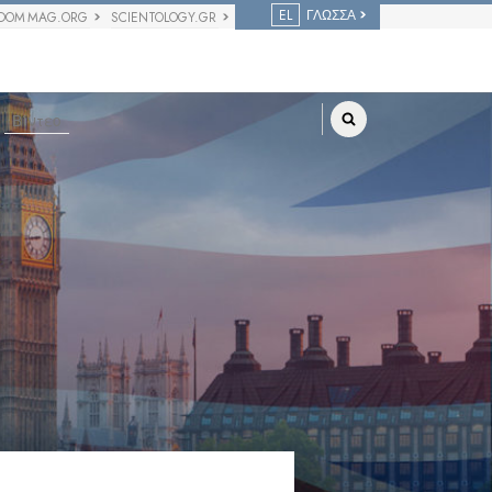
EL
ΓΛΩΣΣΑ
DOM MAG.ORG
SCIENTOLOGY.GR
Βίντεο