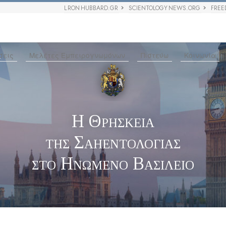
L RON HUBBARD.GR
SCIENTOLOGY NEWS.ORG
FREE
Σ
σεις
Μελέτες Εμπειρογνωμόνων
Πιστεύω
Κοινωνία
Η Θρησκεία
της Σαηεντολογίας
στο Ηνωμένο Βασίλειο