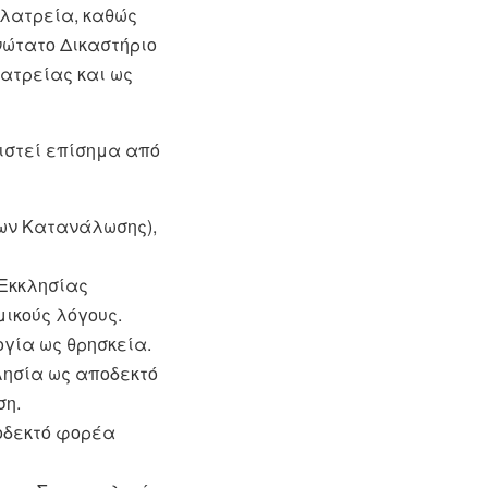
 λατρεία, καθώς
νώτατο Δικαστήριο
ατρείας και ως
ιστεί επίσημα από
ρων Κατανάλωσης),
 Εκκλησίας
μικούς λόγους.
ογία ως θρησκεία.
λησία ως αποδεκτό
ση.
ποδεκτό φορέα