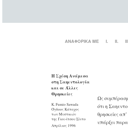
ΑΝΑΦΟΡΙΚΑ ΜΕ
Ι.
II.
II
Η Σχέση Ανάμεσα
στη Σαηεντολογία
και σε Άλλες
Θρησκείες
Ως συμπέρασμ
Κ. Fumio Sawada
ότι η Σαηεντο
Όγδοος Κάτοχος
θρησκείες απ’
των Μυστικών
της Γιου-ίτσου Σίντο
υπάρξει παραν
Απρίλιος 1996