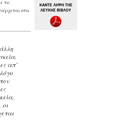
ε τις
ΚΑΝΤΕ ΛΗΨΗ ΤΗΣ
ανέρχεται στα
ΛΕΥΚΗΣ ΒΙΒΛΟΥ
 άλλη
σκεία.
ες απ’
 λόγο
τον
ιες
κεία,
 οι
χεται