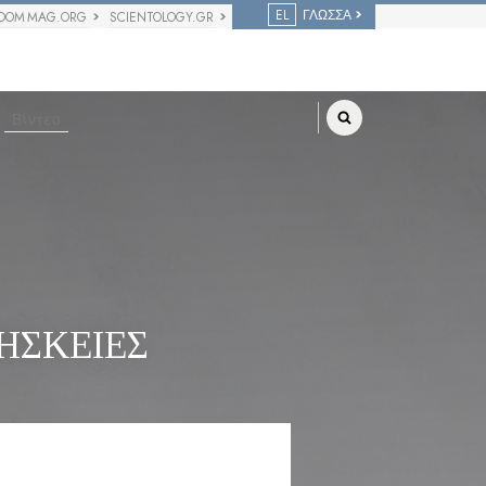
EL
ΓΛΩΣΣΑ
DOM MAG.ORG
SCIENTOLOGY.GR
Βίντεο
ΗΣΚΕΙΕΣ