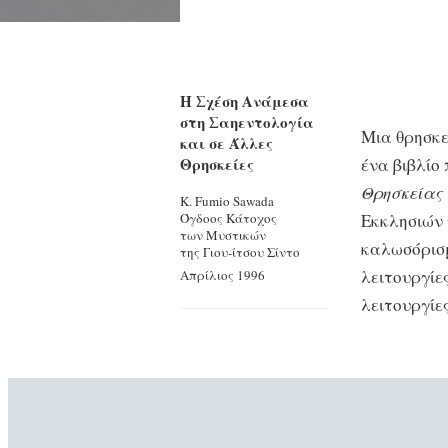
Η Σχέση Ανάμεσα
στη Σαηεντολογία
Μια θρησκε
και σε Άλλες
Θρησκείες
ένα βιβλίο
Θρησκείας 
Κ. Fumio Sawada
Όγδοος Κάτοχος
Εκκλησιών τ
των Μυστικών
καλωσόρισμ
της Γιου-ίτσου Σίντο
λειτουργίε
Απρίλιος 1996
λειτουργίες