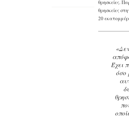
θρησκείες. Πα
θρησκείες στη
20 εκατομμύρ
«Δεν
απόφα
Έχει 
όσο 
αυ
δυ
θρησ
πο
οποί