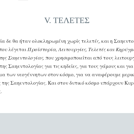
V. ΤΕΛΕΤΕΣ
ία δε θα ήταν ολοκληρωμένη χωρίς τελετές, και η Σαηεντο
 που λέγεται
Προϊστορία, Λειτουργίες, Τελετές και Κηρύγμ
της Σαηεντολογίας,
που χρησιμοποιείται από τους λειτουρ
ης Σαηεντολογίας για τις κηδείες, για τους γάμους και για
α των νεογέννητων στον κόσμο, για να αναφέρουμε μερικ
ς της Σαηεντολογίας. Και στον δυτικό κόσμο υπάρχουν Κυρ
.