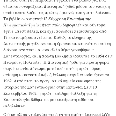
θέμα που ονομάζεται Διανοητική («διά μέσου του νου»), η
οποία αποτελούσε τις πρώτες έρευνές του για τη διάνοια.
Το βιβλίο
Διανοητική: Η Σύγχρονη Επιστήμη της
Πνευματικής Υγείας
ήταν πολύ δημοφιλές και σύντομα
έγινε μπεστ σέλερ, και έχει πουλήσει περισσότερα από
17 εκατομμύρια
αντίτυπα. Καθώς το κίνημα της
Διανοητικής μεγάλωνε και η έρευνα επεκτεινόταν από τη
διάνοια στο πνεύμα, ένα άλλο θέμα γεννήθηκε, η
Σαηεντολογία, και η πρώτη Εκκλησία ιδρύθηκε το 1954 στις
Ηνωμένες Πολιτείες. Η Διανοητική ήρθε για πρώτη φορά
στην Ιαπωνία σύντομα μετά απ’ αυτό, η πρώτη όμως
επίσημη ιεραποστολική εξάπλωση στην Ιαπωνία έγινε το
1962. Αυτό ήταν το πραγματικό σημείο εκκίνησης της
ιστορίας της Σαηεντολογίας στην Ιαπωνία. Στις 10
Σεπτεμβρίου 1962, η πρώτη επίσημη διάλεξη για τη
Σαηεντολογία δόθηκε σε μια κατάμεστη αίθουσα
εκδηλώσεων.
Ο όρος «Σαηεντολογία» προέρχεται από τη λατινική λέξη