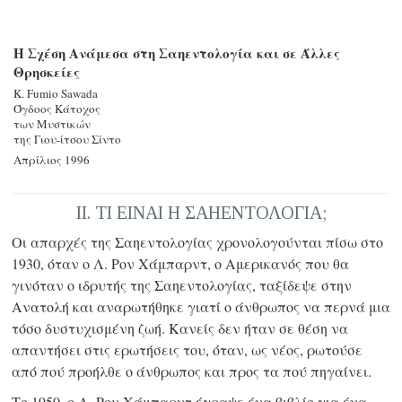
Η Σχέση Ανάμεσα στη Σαηεντολογία και σε Άλλες
Θρησκείες
Κ. Fumio Sawada
Όγδοος Κάτοχος
των Μυστικών
της Γιου-ίτσου Σίντο
Απρίλιος 1996
II. ΤΙ ΕΙΝΑΙ Η ΣΑΗΕΝΤΟΛΟΓΙΑ;
Οι απαρχές της Σαηεντολογίας χρονολογούνται πίσω στο
1930, όταν ο Λ. Ρον Χάμπαρντ, ο Αμερικανός που θα
γινόταν ο ιδρυτής της Σαηεντολογίας, ταξίδεψε στην
Ανατολή και αναρωτήθηκε γιατί ο άνθρωπος να περνά μια
τόσο δυστυχισμένη ζωή. Κανείς δεν ήταν σε θέση να
απαντήσει στις ερωτήσεις του, όταν, ως νέος, ρωτούσε
από πού προήλθε ο άνθρωπος και προς τα πού πηγαίνει.
Το 1950, ο Λ. Ρον Χάμπαρντ έγραψε ένα βιβλίο για ένα