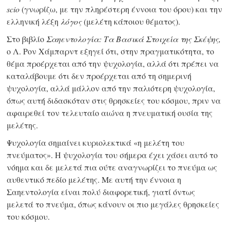
scio
(γνωρίζω, με την πληρέστερη έννοια του όρου) και την
ελληνική λέξη
λόγος
(μελέτη κάποιου θέματος).
Στο βιβλίο
Σαηεντολογία: Τα Βασικά Στοιχεία της Σκέψης,
ο Λ. Ρον Χάμπαρντ εξηγεί ότι, στην πραγματικότητα, το
θέμα προέρχεται από την ψυχολογία, αλλά ότι πρέπει να
καταλάβουμε ότι δεν προέρχεται από τη σημερινή
ψυχολογία, αλλά μάλλον από την παλιότερη ψυχολογία,
όπως αυτή διδασκόταν στις θρησκείες του κόσμου, πριν να
αφαιρεθεί τον τελευταίο αιώνα η πνευματική ουσία της
μελέτης.
Ψυχολογία σημαίνει κυριολεκτικά «η μελέτη του
πνεύματος». Η ψυχολογία του σήμερα έχει χάσει αυτό το
νόημα και δε μελετά πια ούτε αναγνωρίζει το πνεύμα ως
αυθεντικό πεδίο μελέτης. Με αυτή την έννοια η
Σαηεντολογία είναι πολύ διαφορετική, γιατί όντως
μελετά το πνεύμα, όπως κάνουν οι πιο μεγάλες θρησκείες
του κόσμου.