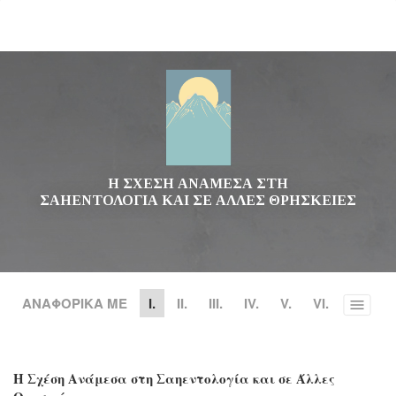
Η ΣΧΕΣΗ ΑΝΑΜΕΣΑ ΣΤΗ
ΣΑΗΕΝΤΟΛΟΓΙΑ ΚΑΙ ΣΕ ΑΛΛΕΣ ΘΡΗΣΚΕΙΕΣ
ΑΝΑΦΟΡΙΚΑ ΜΕ
Ι.
II.
III.
IV.
V.
VI.
Toggle
menu
Η Σχέση Ανάμεσα στη Σαηεντολογία και σε Άλλες