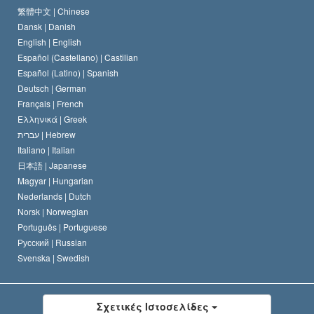
Το Πιστεύω της Εκκλησίας της Σαηεντολογίας
繁體中文 |
Chinese
Πρότυπα που αναφέρονται στα Ανθρώπινα Δικαιώματα
Dansk |
Danish
Ο Κώδικας του Σαηεντολόγου
Διεθνώς
English |
English
Español (Castellano) |
Castilian
Διακήρυξη περί της Θρησκείας
Ντέιβιντ Μισκάβιτς
Español (Latino) |
Spanish
Deutsch |
German
Français |
French
Ελληνικά |
Greek
עברית |
Hebrew
Italiano |
Italian
日本語 |
Japanese
Magyar |
Hungarian
Nederlands |
Dutch
Norsk |
Norwegian
Português |
Portuguese
Русский |
Russian
Svenska |
Swedish
Σχετικές Ιστοσελίδες