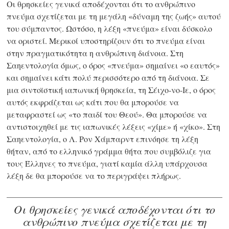
Οι θρησκείες γενικά αποδέχονται ότι το ανθρώπινο
πνεύμα σχετίζεται με τη μεγάλη «δύναμη της ζωής» αυτού
του σύμπαντος. Ωστόσο, η λέξη «πνεύμα» είναι δύσκολο
να οριστεί. Μερικοί υποστηρίζουν ότι το πνεύμα είναι
στην πραγματικότητα η ανθρώπινη διάνοια. Στη
Σαηεντολογία όμως, ο όρος «πνεύμα» σημαίνει «ο εαυτός»
και σημαίνει κάτι πολύ περισσότερο από τη διάνοια. Σε
μια σιντοϊστική ιαπωνική θρησκεία, τη
Σέιχο-νο-Ιε,
ο όρος
αυτός εκφράζεται ως κάτι που θα μπορούσε να
μεταφραστεί ως «το παιδί του Θεού». Θα μπορούσε να
αντιστοιχηθεί με τις ιαπωνικές λέξεις «χίμε» ή «χίκο». Στη
Σαηεντολογία, ο Λ. Ρον Χάμπαρντ επινόησε τη λέξη
θήταν, από το ελληνικό γράμμα θήτα που συμβόλιζε για
τους Έλληνες το πνεύμα, γιατί καμία άλλη υπάρχουσα
λέξη δε θα μπορούσε να το περιγράψει πλήρως.
Οι θρησκείες γενικά αποδέχονται ότι το
ανθρώπινο πνεύμα σχετίζεται με τη