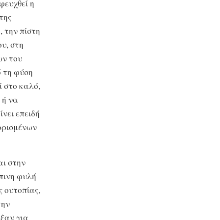
φευχθεί η
της
, την πίστη
υ, στη
ων του
ό τη φύση
ί στο καλό,
 ή να
ίνει επειδή
 ορισμένων
αι στην
πινη φυλή
ς ουτοπίας,
την
ρξαν για