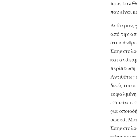
προς τον Θ
που είναι 
Δεύτερον, 
από την απ
ότι ο άνθρ
Σαηεντολογ
και ανάκαμ
περίπτωση 
Αντιθέτως 
δικές του α
εσφαλμένη 
επιμείνει 
για οποιοδ
σωστά. Μπο
Σαηεντολογ
κάποιος να 