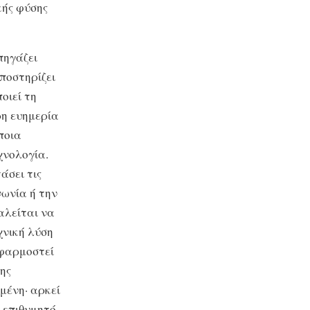
κής φύσης
πηγάζει
ποστηρίζει
οιεί τη
η ευημερία
ποια
χνολογία.
άσει τις
νωνία ή την
αλείται να
χνική λύση
εφαρμοστεί
ης
μένη· αρκεί
ο επιθυμητό