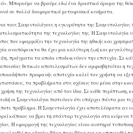
εό». Μπορούμε να βρούμε εδώ ένα δραστικό όραμα της θεϊ
κοινό σε πολλά διαφορετικά μεταφυσικά κινήματα.
για τους Σαηεντολόγους η εγκυρότητα της Σαηεντολογίας 
οτελεσματικότητα της τεχνολογίας της. Η Σαηεντολογία υ
ωπος που εφαρμόζει την τεχνολογία της ηθικής και χρησιμοπ
ία αναπόφευκτα θα έχει μια καλύτερη ζωή και μεγαλύτερ
ψη, πράγματα τα οποία υποδεικνύουν την επιτυχία. Σε κά
απουσίας θετικών αποτελεσμάτων δεν αμφισβητείται η τε
οποιαδήποτε προφανής αποτυχία καλεί τον χρήστη να εξετ
ντιστάσεις, τα προβλήματα στις σχέσεις του μέσα στην κοι
χρήση της τεχνολογίας από τον ίδιο. Σε κάθε περίπτωση, κ
επειδή οι Σαηεντολόγοι πιστεύουν ότι υπάρχει πάντα μια τε
ήποτε πρόβλημα. Η Σαηεντολογία έχει αποτελέσματα αν 
ρεί κάποιος να βρει τη στάνταρ τεχνολογία στα κείμενα τ
ίας. Η εφαρμογή της τεχνολογίας είναι αυστηρά τυποποιη
ακολουθεί τις οδηγίες βήμα προς βήμα για να επιτευχθεί τ