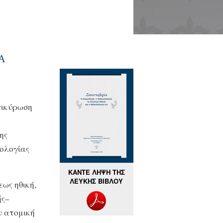
α
πικύρωση
ης
τολογίας
ΚΑΝΤΕ ΛΗΨΗ ΤΗΣ
ΛΕΥΚΗΣ ΒΙΒΛΟΥ
ως ηθική,
ής–
ν ατομική