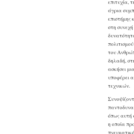
επιτυχία, 
άγρια συμπ
επιστήμης 
στη συνεχή
δυνατότητα
πολιτισμού
του Ανθρώπ
δηλαδή, στη
ασκήσει μια
υποφέρει α
τεχνικών.
Συνοψίζοντ
παντοδυναμ
όπως αυτή 
η οποία πρ
πνευματικό