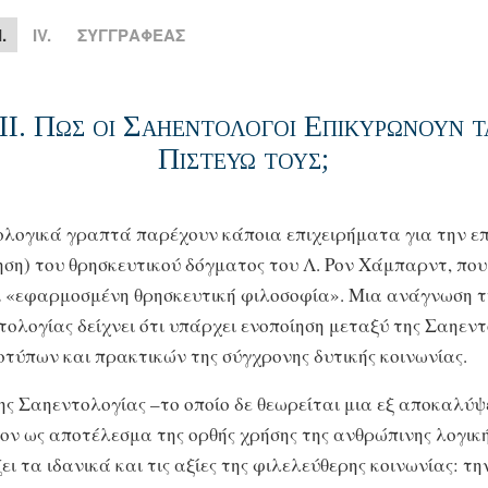
I.
IV.
ΣΥΓΓΡΑΦΕΑΣ
II.
Πως οι Σαηεντολογοι Επικυρωνουν τ
Πιστευω τους;
λογικά γραπτά παρέχουν κάποια επιχειρήματα για την ε
ηση) του θρησκευτικού δόγματος του Λ. Ρον Χάμπαρντ, που
 «εφαρμοσμένη θρησκευτική φιλοσοφία». Μια ανάγνωση τ
τολογίας δείχνει ότι υπάρχει ενοποίηση μεταξύ της Σαηεν
οτύπων και πρακτικών της σύγχρονης δυτικής κοινωνίας.
ης Σαηεντολογίας –το οποίο δε θεωρείται μια εξ αποκαλύψε
ν ως αποτέλεσμα της ορθής χρήσης της ανθρώπινης λογικ
ι τα ιδανικά και τις αξίες της φιλελεύθερης κοινωνίας: τη