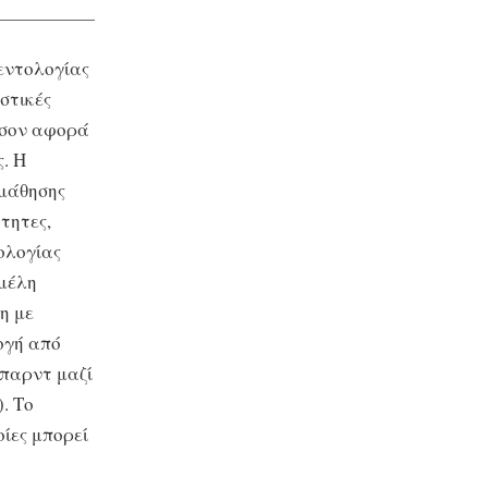
εντολογίας
στικές
όσον αφορά
. Η
 μάθησης
τητες,
ολογίας
 μέλη
η με
ογή από
μπαρντ μαζί
. Το
οίες μπορεί