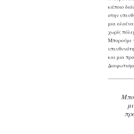
κάποιο διά
στην υπευθ
μια ολοένα 
χωρίς πόλε
Μπορούμε ν
υπευθυνότη
και μια πρ
Διαφωτισμο
Μπο
μι
προ