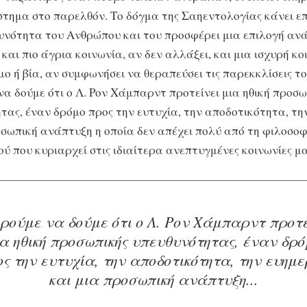
στημα στο παρελθόν. Το δόγμα της Σαηεντολογίας κάνει ε
υνότητα του Ανθρώπου και του προσφέρει μια επιλογή αν
και πιο άγρια κοινωνία, αν δεν αλλάξει, και μια ισχυρή κο
μο ή βία, αν συμφωνήσει να θεραπεύσει τις παρεκκλίσεις το
α δούμε ότι ο Λ. Ρον Χάμπαρντ προτείνει μια ηθική προσω
τας, έναν δρόμο προς την ευτυχία, την αποδοτικότητα, τη
οσωπική ανάπτυξη η οποία δεν απέχει πολύ από τη φιλοσοφ
ύ που κυριαρχεί στις ιδιαίτερα ανεπτυγμένες κοινωνίες μα
ρούμε να δούμε ότι ο Λ. Ρον Χάμπαρντ προτε
α ηθική προσωπικής υπευθυνότητας, έναν δρ
ς την ευτυχία, την αποδοτικότητα, την ευημ
και μια προσωπική ανάπτυξη...