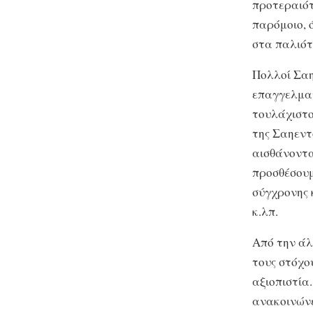
προτεραιότ
παρόμοιο, 
στα παλιότ
Πολλοί Σαη
επαγγελματ
τουλάχιστο
της Σαηεντ
αισθάνοντα
προσθέσουμ
σύγχρονης 
κ.λπ.
Από την άλ
τους στόχο
αξιοπιστία
ανακοινώνε