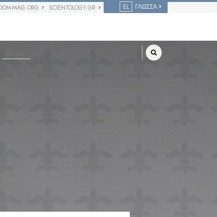
EL
ΓΛΩΣΣΑ
DOM MAG.ORG
SCIENTOLOGY.GR
Βίντεο