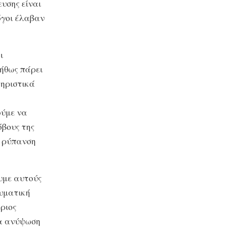
υσης είναι
όγοι έλαβαν
ι
νήθως πάρει
τηριστικά
ούμε να
όβους της
η ρύπανση
υμε αυτούς
ευματική
ριος
ια ανύψωση