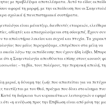
ητας με προβλέψιμα αποτελέσματα. Αυτό το είδος εκπαίδε
όσον αφορά τη μορφή, με την εκπαίδευση που οι Σαηεντολ
ερα σχολικά ή πανεπιστημιακά συστήματα.
εντολόγοι είναι μάνατζερ, διευθυντές εταιρειών, ελεύθερο
ίες, αθλητές και απασχολούμενοι στη σόουμπιζ. Έχουν συ
ν το απολυτήριο λυκείου και συχνά και πτυχία. Τα χαρακ
ολογίας που μόλις περιγράψαμε, επιτρέπουν στα μέλη να
ι οικεία λόγω της εκπαίδευσης που έχουν ήδη λάβει. Μπορ
ε ότι η Σαηεντολογία απευθύνεται επίσης στους κοινούς φ
κοινωνίας – τη βία, τους πολέμους, την πυρηνική απειλή, τ
λη μεριά, η δύναμη της ζωής που απαιτείται για να πετύχο
υς ταυτίζεται με τον Θεό, πράγμα που δίνει στο κίνημα πν
. Κατά τη διάρκεια των κυριακάτικων λειτουργιών ο εφημέ
ι ότι «η ανύψωση προς την Επιβίωση είναι από μόνη της μ