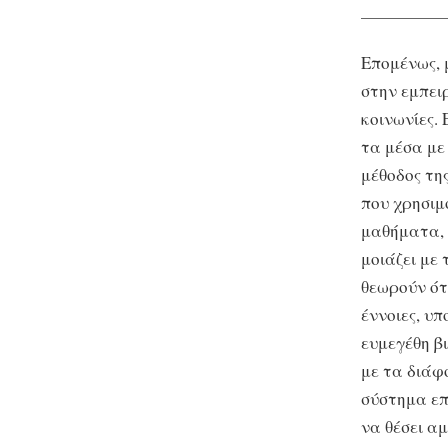
Επομένως, 
στην εμπει
κοινωνίες.
τα μέσα με
μέθοδος τη
που χρησιμ
μαθήματα, 
μοιάζει με 
θεωρούν ότ
έννοιες, υ
ευμεγέθη β
με τα διάφ
σύστημα επί
να θέσει α