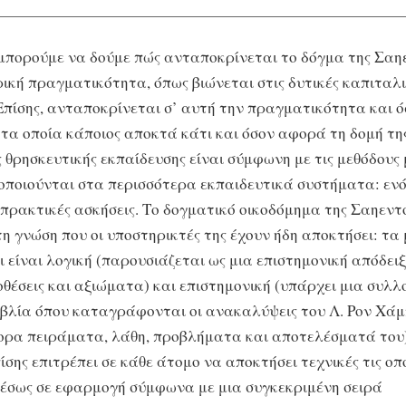
μπορούμε να δούμε πώς ανταποκρίνεται το δόγμα της Σαη
ρική πραγματικότητα, όπως βιώνεται στις δυτικές καπιταλι
 Επίσης, ανταποκρίνεται σ’ αυτή την πραγματικότητα και 
 τα οποία κάποιος αποκτά κάτι και όσον αφορά τη δομή της
ς θρησκευτικής εκπαίδευσης είναι σύμφωνη με τις μεθόδους
οποιούνται στα περισσότερα εκπαιδευτικά συστήματα: ενό
πρακτικές ασκήσεις. Το δογματικό οικοδόμημα της Σαηεντ
τη γνώση που οι υποστηρικτές της έχουν ήδη αποκτήσει: τα
ι είναι λογική (παρουσιάζεται ως μια επιστημονική απόδειξ
ποθέσεις και αξιώματα) και επιστημονική (υπάρχει μια συλλ
ιβλία όπου καταγράφονται οι ανακαλύψεις του Λ. Ρον Χά
ορα πειράματα, λάθη, προβλήματα και αποτελέσματά του)
σης επιτρέπει σε κάθε άτομο να αποκτήσει τεχνικές τις οπ
μέσως σε εφαρμογή σύμφωνα με μια συγκεκριμένη σειρά