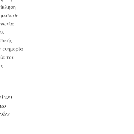
πίκληση
άμεσα σε
ινωνία
υ.
πικής
ν ευημερία
ία του
ς.
ίνει
όμο
ερία