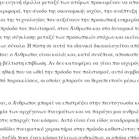
την ευγενή άμιλλα μεταξύ των ατόμων προκειμένου να απο
εριφορά, την άνοδο της οικονομικής ισχύος, την ανάπτυξη 
και της τεχνολογίας που αυξάνουν την προσωπική ευημερία
 πρόοδο του πολιτισμού, στον Άνθρωπο και στο δυναμικό το
 της σύγκλισης μεταξύ των προσωπικών στόχων και εκείν
 ως σύνολο. Η πίστη σε αυτά τα ιδανικά δικαιολογείται απ
ου: ο Άνθρωπος είναι καλός και, κατά συνέπεια, αποσκοπε
 βέλτιστη επιβίωση. Αν δεν καταφέρει να γίνει πιο ισχυρός
 ηθική που να ωθεί την πρόοδο του πολιτισμού, αυτό συμβα
πό παρεκκλίσεις, οι οποίες μπορούν να θεραπευτούν μέσω
ας, ο Άνθρωπος μπορεί να επιστρέψει στην παντογνωσία κ
ία των αρχέγονων πνευμάτων και να παράγει μια ανθρώ
στις απαρχές του κόσμου. Αυτό είναι ένα είδος αναδρομική
οσδίδει πνευματικό χαρακτήρα στην πρόοδο καθιστώντας 
 ταξίδι προς έναν κόσμο τέλειων ανθρώπων, οι οποίοι υπή