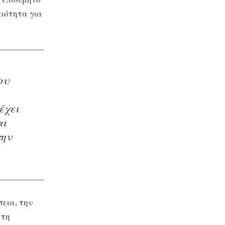
αιότητα για
ου
έχει
αι
την
πεια, την
 τη