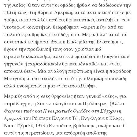
της Ασίας. Όταν αυτές οι ομάδες ήρθαν να διαδώσουν την
πίστη τους στη Βόρεια Αμερική, αυτό αντιμετωπίστηκε με
τρόμο, αφού πολλές από τις θρησκευτικές αντιλήψεις των
νεότερων κοινοτήτων θεωρήθηκαν «αιρετικές» από τα
παλαιότερα θρησκευτικά δόγματα. Μερικά απ’ αυτά τα
συνθετικά κινήματα, όπως η Εκκλησία της Ενοποίησης,
έχουν την προέλευσή τους στον χριστιανικό
ιεραποστολικό κόσμο, αλλά ενσωματώνουν στοιχεία των
γηγενών ή παραδοσιακών θρησκειών καθώς και «νέες
αποκαλύψεις». Μια ανάλογη περίπτωση είναι η παράδοση
Μπαχάι η οποία αναδύεται από την ισλαμική παράδοση,
αλλά ενσωματώνει μια «νέα αποκάλυψη».
Μερικές από τις νέες θρησκείες ήταν γενικά «νέες», για
παράδειγμα, η Σαηεντολογία και οι Πρόσπερος. (Βλέπε
Θρησκευτικές και Πνευματικές Ομάδες στη Σύγχρονη
Αμερική,
του Ρόμπερτ Έλγουντ Τζ., Ένγκλγουντ Κλιφς,
Νιου Τζέρσεϊ, 1973.) Εν τούτοις βρίσκουμε, ακόμα και σ’
αυτές τις περιπτώσεις, μια απόρριψη απόλυτης