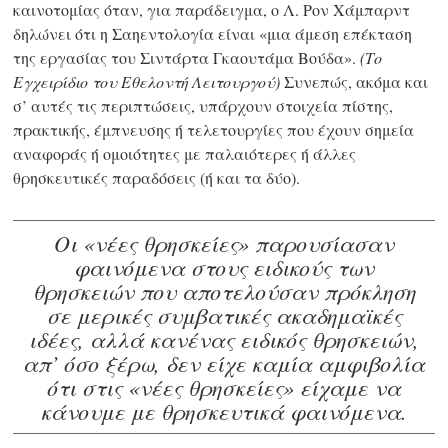
καινοτομίας όταν, για παράδειγμα, ο Λ. Ρον Χάμπαρντ
δηλώνει ότι η Σαηεντολογία είναι «μια άμεση επέκταση
της εργασίας του Σιντάρτα Γκαουτάμα Βούδα».
(Το
Εγχειρίδιο του Εθελοντή Λειτουργού)
Συνεπώς, ακόμα και
σ’ αυτές τις περιπτώσεις, υπάρχουν στοιχεία πίστης,
πρακτικής, έμπνευσης ή τελετουργίες που έχουν σημεία
αναφοράς ή ομοιότητες με παλαιότερες ή άλλες
θρησκευτικές παραδόσεις (ή και τα δύο).
Οι «νέες θρησκείες» παρουσίασαν
φαινόμενα στους ειδικούς των
θρησκειών που αποτελούσαν πρόκληση
σε μερικές συμβατικές ακαδημαϊκές
ιδέες, αλλά κανένας ειδικός θρησκειών,
απ’ όσο ξέρω, δεν είχε καμία αμφιβολία
ότι στις «νέες θρησκείες» είχαμε να
κάνουμε με θρησκευτικά φαινόμενα.