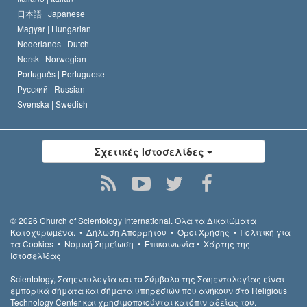
日本語 |
Japanese
Magyar |
Hungarian
Nederlands |
Dutch
Norsk |
Norwegian
Português |
Portuguese
Русский |
Russian
Svenska |
Swedish
Σχετικές Ιστοσελίδες
© 2026
Church of Scientology International.
Όλα τα Δικαιώµατα
Κατοχυρωµένα.
•
Δήλωση Απορρήτου
•
Όροι Χρήσης
•
Πολιτική για
τα Cookies
•
Νομική Σημείωση
•
Επικοινωνία
•
Χάρτης της
Ιστοσελίδας
Scientology, Σαηεντολογία και το Σύμβολο της Σαηεντολογίας είναι
εμπορικά σήματα και σήματα υπηρεσιών που ανήκουν στο Religious
Technology Center και χρησιμοποιούνται κατόπιν αδείας του.