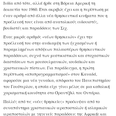
Ινδία από τότε, αλλά ήρθε στη Βόρεια Αμερική τη
δεκαετία του 1960. Έτσι ακριβώς έχει και η περίπτωση με
έναν αριθμό από άλλα νέα θρησκευτικά κινήματα που η
προέλευσή τους είναι από ανατολικούς ινδουιστές,
βουδιστές και παραδόσεις των Σιχ.
Ένας μικρός αριθμός «νέων θρησκειών» έχει την
προέλευσή του στην ανάκαμψη των ξεχασμένων ή
παραμελημένων απόψεων παλαιοτέρων θρησκευτικών
παραδόσεων, συχνά των μυστικιστικών και στοχαστικών
διαστάσεων των μουσουλμανικών, ιουδαϊκών και
χριστιανικών πίστεων. Για παράδειγμα, η πρώτη
περίπτωση «αποπρογραμματισμού» στον Καναδά,
αφορούσε μια νέα γυναίκα, απόφοιτο του Πανεπιστημίου
του Γουότερλου, η οποία είχε γίνει μέλος σε μια καθολική
χαρισματική κοινότητα στο Όραντζβιλ του Οντάριο.
Πολλές από τις «νέες θρησκείες» προέκυψαν από το
συναπάντημα χριστιανικών ιεραποστολών ή ισλαμικών
ιεραποστολών με γηγενείς παραδόσεις της Αφρικής και