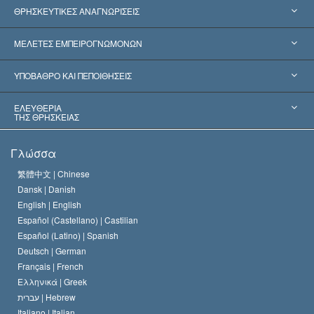
ΘΡΗΣΚΕΥΤΙΚΕΣ ΑΝΑΓΝΩΡΙΣΕΙΣ
Ηνωμένες Πολιτείες
ΜΕΛΕΤΕΣ ΕΜΠΕΙΡΟΓΝΩΜΟΝΩΝ
Παγκόσμιες Αναγνωρίσεις
Πραγματογνωμοσύ­νες ανά Κατηγορία
ΥΠΟΒΑΘΡΟ ΚΑΙ ΠΕΠΟΙΘΗΣΕΙΣ
Αποφάσεις-Ορόσημα
Σπουδαιότεροι Εμπειρογνώμονες του Κόσμου
Λ. Ρον Χάμπαρντ
ΕΛΕΥΘΕΡΙΑ
ΤΗΣ ΘΡΗΣΚΕΙΑΣ
Οι Στόχοι της Σαηεντολογίας
Τι Είναι
Γλώσσα
Ελευθερία της Θρησκείας;
Το Πιστεύω της Εκκλησίας της Σαηεντολογίας
繁體中文 |
Chinese
Πρότυπα που αναφέρονται στα Ανθρώπινα Δικαιώματα
Dansk |
Danish
Ο Κώδικας του Σαηεντολόγου
Διεθνώς
English |
English
Español (Castellano) |
Castilian
Διακήρυξη περί της Θρησκείας
Ντέιβιντ Μισκάβιτς
Español (Latino) |
Spanish
Deutsch |
German
Français |
French
Ελληνικά |
Greek
עברית |
Hebrew
Italiano |
Italian