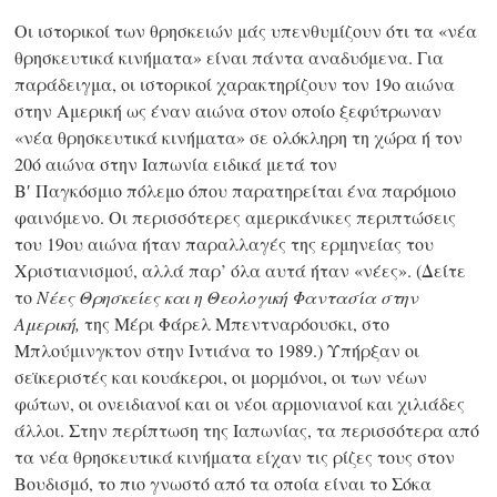
Οι ιστορικοί των θρησκειών μάς υπενθυμίζουν ότι τα «νέα
θρησκευτικά κινήματα» είναι πάντα αναδυόμενα. Για
παράδειγμα, οι ιστορικοί χαρακτηρίζουν τον 19ο αιώνα
στην Αμερική ως έναν αιώνα στον οποίο ξεφύτρωναν
«νέα θρησκευτικά κινήματα» σε ολόκληρη τη χώρα ή τον
20ό αιώνα στην Ιαπωνία ειδικά μετά τον
Β′ Παγκόσμιο
πόλεμο όπου παρατηρείται ένα παρόμοιο
φαινόμενο. Οι περισσότερες αμερικάνικες περιπτώσεις
του 19ου αιώνα ήταν παραλλαγές της ερμηνείας του
Χριστιανισμού, αλλά παρ’ όλα αυτά ήταν «νέες». (Δείτε
το
Νέες Θρησκείες και η Θεολογική Φαντασία στην
Αμερική,
της Μέρι Φάρελ Μπεντναρόουσκι, στο
Μπλούμινγκτον στην Ιντιάνα το 1989.) Υπήρξαν οι
σεϊκεριστές και κουάκεροι, οι μορμόνοι, οι των νέων
φώτων, οι ονειδιανοί και οι νέοι αρμονιανοί και χιλιάδες
άλλοι. Στην περίπτωση της Ιαπωνίας, τα περισσότερα από
τα νέα θρησκευτικά κινήματα είχαν τις ρίζες τους στον
Βουδισμό, το πιο γνωστό από τα οποία είναι το Σόκα