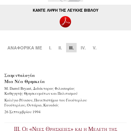
ΚΑΝΤΕ ΛΗΨΗ ΤΗΣ ΛΕΥΚΗΣ ΒΙΒΛΟΥ
ΑΝΑΦΟΡΙΚΑ ΜΕ
Ι.
II.
III.
IV.
V.
Σαηεντολογία
Μια Νέα Θρησκεία
M. Darrol Bryant, Διδάκτορας Φιλοσοφίας
Καθηγητής Θρησκευμάτων και Πολιτισμού
Κολέγιο Ρένισον, Πανεπιστήμιο του Γουότερλου
Γουότερλου, Οντάριο, Καναδάς
26 Σεπτεμβρίου 1994
III. Οι «Νεες Θρησκειες» και η Μελετη της