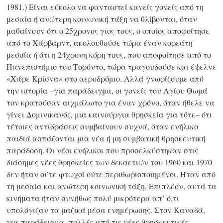
1981.) Είναι εύκολο να φανταστεί κανείς γονείς από τη
μεσαία ή ανώτερη κοινωνική τάξη να θλίβονται, όταν
μαθαίνουν ότι ο 25χρονος γιος τους, ο οποίος αποφοίτησε
από το Χάρβαρντ, ακολουθούσε τώρα έναν κορεάτη
μεσσία ή ότι η 24χρονη κόρη τους, που αποφοίτησε από το
Πανεπιστήμιο του Τορόντο, τώρα τραγουδούσε και έψελνε
«Χάρε Κρίσνα» στο αεροδρόμιο. Αλλά γνωρίζουμε από
την ιστορία –για παράδειγμα, οι γονείς του Αγίου Θωμά
τον κρατούσαν αιχμάλωτο για έναν χρόνο, όταν ήθελε να
γίνει Δομινικανός, μια καινούργια θρησκεία για τότε– ότι
τέτοιες αντιδράσεις συμβαίνουν συχνά, όταν ενήλικα
παιδιά ασπάζονται μια νέα ή μη συμβατική θρησκευτική
παράδοση. Οι νέοι ενήλικοι που προσελκύστηκαν στις
διάσημες νέες θρησκείες των δεκαετιών του 1960 και 1970
δεν ήταν ούτε φτωχοί ούτε περιθωριοποιημένοι. Ήταν από
τη μεσαία και ανώτερη κοινωνική τάξη. Επιπλέον, αυτά τα
κινήματα ήταν συνήθως πολύ μικρότερα απ’ ό,τι
υπολόγιζαν τα μαζικά μέσα ενημέρωσης. Στον Καναδά,
για παράδειγμα, πολλές από τις νέες θρησκευτικές