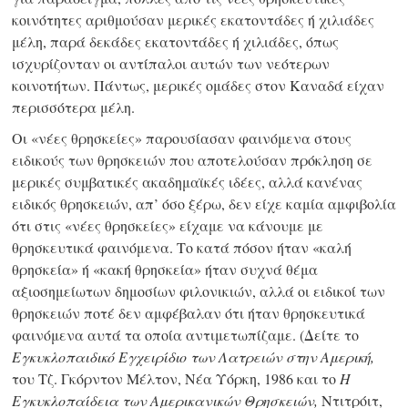
κοινότητες αριθμούσαν μερικές εκατοντάδες ή χιλιάδες
μέλη, παρά δεκάδες εκατοντάδες ή χιλιάδες, όπως
ισχυρίζονταν οι αντίπαλοι αυτών των νεότερων
κοινοτήτων. Πάντως, μερικές ομάδες στον Καναδά είχαν
περισσότερα μέλη.
Οι «νέες θρησκείες» παρουσίασαν φαινόμενα στους
ειδικούς των θρησκειών που αποτελούσαν πρόκληση σε
μερικές συμβατικές ακαδημαϊκές ιδέες, αλλά κανένας
ειδικός θρησκειών, απ’ όσο ξέρω, δεν είχε καμία αμφιβολία
ότι στις «νέες θρησκείες» είχαμε να κάνουμε με
θρησκευτικά φαινόμενα. Το κατά πόσον ήταν «καλή
θρησκεία» ή «κακή θρησκεία» ήταν συχνά θέμα
αξιοσημείωτων δημοσίων φιλονικιών, αλλά οι ειδικοί των
θρησκειών ποτέ δεν αμφέβαλαν ότι ήταν θρησκευτικά
φαινόμενα αυτά τα οποία αντιμετωπίζαμε. (Δείτε το
Εγκυκλοπαιδικό Εγχειρίδιο των Λατρειών στην Αμερική,
του Τζ. Γκόρντον Μέλτον, Νέα Υόρκη, 1986 και το
Η
Εγκυκλοπαίδεια των Αμερικανικών Θρησκειών,
Ντιτρόιτ,