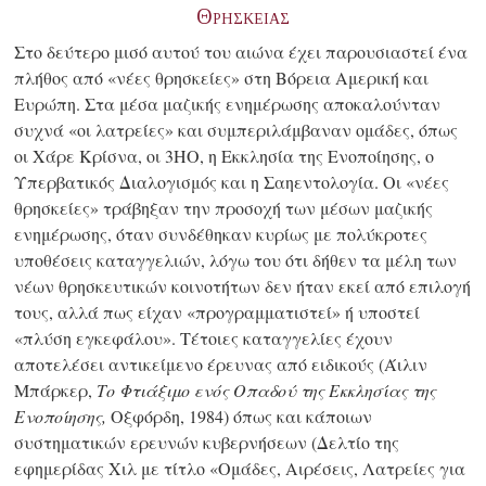
Θρησκειας
Στο δεύτερο μισό αυτού του αιώνα έχει παρουσιαστεί ένα
πλήθος από «νέες θρησκείες» στη Βόρεια Αμερική και
Ευρώπη. Στα μέσα μαζικής ενημέρωσης αποκαλούνταν
συχνά «οι λατρείες» και συμπεριλάμβαναν ομάδες, όπως
οι Χάρε Κρίσνα, οι 3ΗΟ, η Εκκλησία της Ενοποίησης, ο
Υπερβατικός Διαλογισμός και η Σαηεντολογία. Οι «νέες
θρησκείες» τράβηξαν την προσοχή των μέσων μαζικής
ενημέρωσης, όταν συνδέθηκαν κυρίως με πολύκροτες
υποθέσεις καταγγελιών, λόγω του ότι δήθεν τα μέλη των
νέων θρησκευτικών κοινοτήτων δεν ήταν εκεί από επιλογή
τους, αλλά πως είχαν «προγραμματιστεί» ή υποστεί
«πλύση εγκεφάλου». Τέτοιες καταγγελίες έχουν
αποτελέσει αντικείμενο έρευνας από ειδικούς (Άιλιν
Μπάρκερ,
Το Φτιάξιμο ενός Οπαδού της Εκκλησίας της
Ενοποίησης,
Οξφόρδη, 1984) όπως και κάποιων
συστηματικών ερευνών κυβερνήσεων (Δελτίο της
εφημερίδας Χιλ με τίτλο «Ομάδες, Αιρέσεις, Λατρείες για