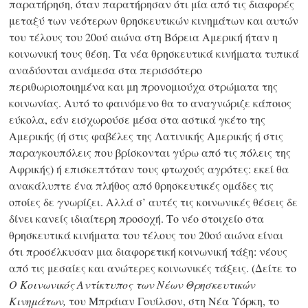
παρατήρηση, όταν παρατήρησαν ότι μία από τις διαφορές
μεταξύ των νεότερων θρησκευτικών κινημάτων και αυτών
του τέλους του 20ού αιώνα στη Βόρεια Αμερική ήταν η
κοινωνική τους θέση. Τα νέα θρησκευτικά κινήματα τυπικά
αναδύονται ανάμεσα στα περισσότερο
περιθωριοποιημένα και μη προνομιούχα στρώματα της
κοινωνίας. Αυτό το φαινόμενο θα το αναγνώριζε κάποιος
εύκολα, εάν εισχωρούσε μέσα στα αστικά γκέτο της
Αμερικής (ή στις φαβέλες της Λατινικής Αμερικής ή στις
παραγκουπόλεις που βρίσκονται γύρω από τις πόλεις της
Αφρικής) ή επισκεπτόταν τους φτωχούς αγρότες: εκεί θα
ανακάλυπτε ένα πλήθος από θρησκευτικές ομάδες τις
οποίες δε γνωρίζει. Αλλά σ’ αυτές τις κοινωνικές θέσεις δε
δίνει κανείς ιδιαίτερη προσοχή. Το νέο στοιχείο στα
θρησκευτικά κινήματα του τέλους του 20ού αιώνα είναι
ότι προσέλκυσαν μια διαφορετική κοινωνική τάξη: νέους
από τις μεσαίες και ανώτερες κοινωνικές τάξεις. (Δείτε το
Ο Κοινωνικός Αντίκτυπος των Νέων Θρησκευτικών
Κινημάτων,
του Μπράιαν Γουίλσον, στη Νέα Υόρκη, το