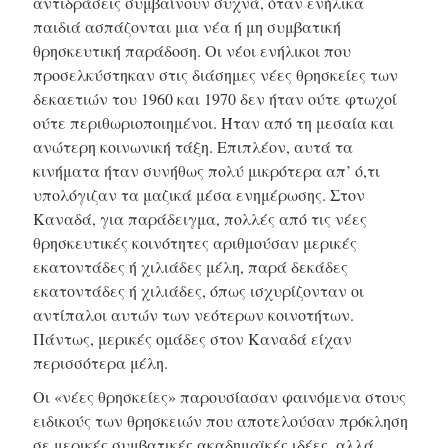
αντιδράσεις συμβαίνουν συχνά, όταν ενήλικα
παιδιά ασπάζονται μια νέα ή μη συμβατική
θρησκευτική παράδοση. Οι νέοι ενήλικοι που
προσελκύστηκαν στις διάσημες νέες θρησκείες των
δεκαετιών του 1960 και 1970 δεν ήταν ούτε φτωχοί
ούτε περιθωριοποιημένοι. Ήταν από τη μεσαία και
ανώτερη κοινωνική τάξη. Επιπλέον, αυτά τα
κινήματα ήταν συνήθως πολύ μικρότερα απ’ ό,τι
υπολόγιζαν τα μαζικά μέσα ενημέρωσης. Στον
Καναδά, για παράδειγμα, πολλές από τις νέες
θρησκευτικές κοινότητες αριθμούσαν μερικές
εκατοντάδες ή χιλιάδες μέλη, παρά δεκάδες
εκατοντάδες ή χιλιάδες, όπως ισχυρίζονταν οι
αντίπαλοι αυτών των νεότερων κοινοτήτων.
Πάντως, μερικές ομάδες στον Καναδά είχαν
περισσότερα μέλη.
Οι «νέες θρησκείες» παρουσίασαν φαινόμενα στους
ειδικούς των θρησκειών που αποτελούσαν πρόκληση
σε μερικές συμβατικές ακαδημαϊκές ιδέες, αλλά