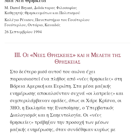
Μια Νέα Θρησκεία
M. Darrol Bryant, Διδάκτορας Φιλοσοφίας
Καθηγητής Θρησκευμάτων και Πολιτισμού
Κολέγιο Ρένισον, Πανεπιστήμιο του Γουότερλου
Γουότερλου, Οντάριο, Καναδάς
26 Σεπτεμβρίου 1994
III. Οι «Νεες Θρησκειες» και η Μελετη της
Θρησκειας
Στο δεύτερο μισό αυτού του αιώνα έχει
παρουσιαστεί ένα πλήθος από «νέες θρησκείες» στη
Βόρεια Αμερική και Ευρώπη. Στα μέσα μαζικής
ενημέρωσης αποκαλούνταν συχνά «οι λατρείες» και
συμπεριλάμβαναν ομάδες, όπως οι Χάρε Κρίσνα, οι
3ΗΟ, η Εκκλησία της Ενοποίησης, ο Υπερβατικός
Διαλογισμός και η Σαηεντολογία. Οι «νέες
θρησκείες» τράβηξαν την προσοχή των μέσων
μαζικής ενημέρωσης, όταν συνδέθηκαν κυρίως με