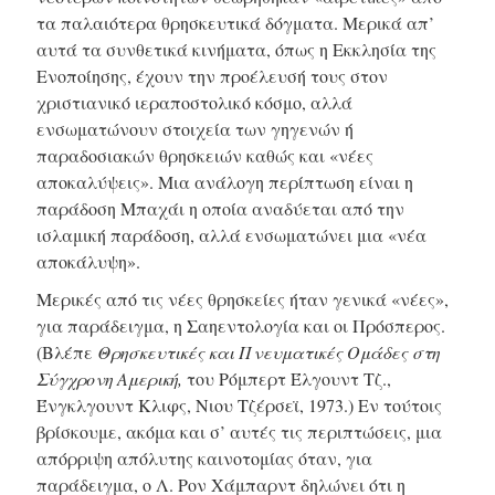
τα παλαιότερα θρησκευτικά δόγματα. Μερικά απ’
αυτά τα συνθετικά κινήματα, όπως η Εκκλησία της
Ενοποίησης, έχουν την προέλευσή τους στον
χριστιανικό ιεραποστολικό κόσμο, αλλά
ενσωματώνουν στοιχεία των γηγενών ή
παραδοσιακών θρησκειών καθώς και «νέες
αποκαλύψεις». Μια ανάλογη περίπτωση είναι η
παράδοση Μπαχάι η οποία αναδύεται από την
ισλαμική παράδοση, αλλά ενσωματώνει μια «νέα
αποκάλυψη».
Μερικές από τις νέες θρησκείες ήταν γενικά «νέες»,
για παράδειγμα, η Σαηεντολογία και οι Πρόσπερος.
(Βλέπε
Θρησκευτικές και Πνευματικές Ομάδες στη
Σύγχρονη Αμερική,
του Ρόμπερτ Έλγουντ Τζ.,
Ένγκλγουντ Κλιφς, Νιου Τζέρσεϊ, 1973.) Εν τούτοις
βρίσκουμε, ακόμα και σ’ αυτές τις περιπτώσεις, μια
απόρριψη απόλυτης καινοτομίας όταν, για
παράδειγμα, ο Λ. Ρον Χάμπαρντ δηλώνει ότι η