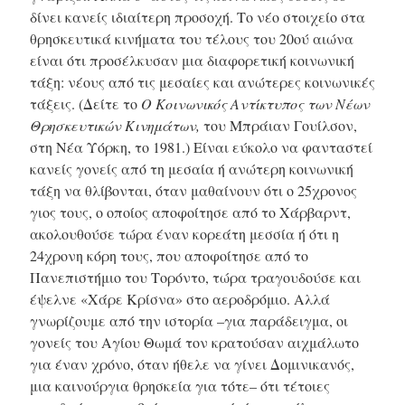
δίνει κανείς ιδιαίτερη προσοχή. Το νέο στοιχείο στα
θρησκευτικά κινήματα του τέλους του 20ού αιώνα
είναι ότι προσέλκυσαν μια διαφορετική κοινωνική
τάξη: νέους από τις μεσαίες και ανώτερες κοινωνικές
τάξεις. (Δείτε το
Ο Κοινωνικός Αντίκτυπος των Νέων
Θρησκευτικών Κινημάτων,
του Μπράιαν Γουίλσον,
στη Νέα Υόρκη, το 1981.) Είναι εύκολο να φανταστεί
κανείς γονείς από τη μεσαία ή ανώτερη κοινωνική
τάξη να θλίβονται, όταν μαθαίνουν ότι ο 25χρονος
γιος τους, ο οποίος αποφοίτησε από το Χάρβαρντ,
ακολουθούσε τώρα έναν κορεάτη μεσσία ή ότι η
24χρονη κόρη τους, που αποφοίτησε από το
Πανεπιστήμιο του Τορόντο, τώρα τραγουδούσε και
έψελνε «Χάρε Κρίσνα» στο αεροδρόμιο. Αλλά
γνωρίζουμε από την ιστορία –για παράδειγμα, οι
γονείς του Αγίου Θωμά τον κρατούσαν αιχμάλωτο
για έναν χρόνο, όταν ήθελε να γίνει Δομινικανός,
μια καινούργια θρησκεία για τότε– ότι τέτοιες