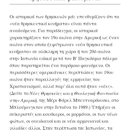
Οι ιστορικοί των θρησκειών μάς υπενθυμίζουν ότι τα
«νέα θρησκευτικά κινήματα» είναι πάντα
αναδυόμενα. Για παράδειγμα, οι ιστορικοί
χαρακτηρίζουν τον 19ο αιώνα στην Αμερική ως έναν
αιώνα στον οποίο ξεφύτρωναν «νέα θρησκευτικά
κινήματα» σε ολόκληρη τη χώρα ή τον 20ό αιώνα
στην Ιαπωνία ειδικά μετά τον
Β′ Παγκόσμιο
πόλεμο
όπου παρατηρείται ένα παρόμοιο φαινόμενο. Οι
περισσότερες αμερικάνικες περιπτώσεις του 19ου
αιώνα ήταν παραλλαγές της ερμηνείας του
Χριστιανισμού, αλλά παρ’ όλα αυτά ήταν «νέες».
(Δείτε το
Νέες Θρησκείες και η Θεολογική Φαντασία
στην Αμερική,
της Μέρι Φάρελ Μπεντναρόουσκι, στο
Μπλούμινγκτον στην Ιντιάνα το 1989.) Υπήρξαν οι
σεϊκεριστές και κουάκεροι, οι μορμόνοι, οι των νέων
φώτων, οι ονειδιανοί και οι νέοι αρμονιανοί και
χιλιάδες άλλοι. Στην περίπτωση της Ιαπωνίας, τα