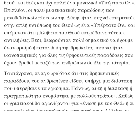
θεούς και θεές και όχι απλά ένα μοναδικό «Υπέρτατο Ον».
Επιπλέον, οι πολύ μυστικιστικές παραδόσεις των
μονοθεϊστικών πίστεων της Δύσης ήταν συχνά επικριτικές
στην απλή εντύπωση του Θεού ως ένα «Υπέρτατο Ον» και
επέμεναν ότι η Αλήθεια του Θεού υπερέβαινε τέτοιες
αντιλήψεις. Έτσι, θεωρούνταν πολύ σημαντικό να έχουμε
έναν ορισμό ή κατανόηση της θρησκείας, που να ήταν
ικανοποιητικός για όλες τις θρησκευτικές παραδόσεις που
έχουν βρεθεί μεταξύ των ανθρώπων σε όλη την ιστορία.
Ταυτόχρονα, αναγνωριζόταν ότι στις θρησκευτικές
παραδόσεις του ανθρωπίνου είδους υπήρχε μια διάσταση
που υπερέβαινε τα εγκόσμια. Πάντως, αυτή η διάσταση ή
πραγματικότητα ονομάστηκε με πολλούς τρόπους. Καθώς
οι χριστιανοί θα αγωνίζονται για «ένωση με τον Θεό» ή οι
μουσουλμάνοι θα αναζητούν «υποταγή στον Αλλάχ», οι
βουδιστές ήταν περισσότερο στραμμένοι να επιτύχουν
«εσωτερική διαφώτιση ή σατόρι», οι ινδουιστές
περισσότερο κατευθυνόμενοι στη συνειδητοποίηση του