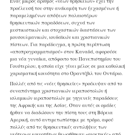
Ένας μικρός αριθμός «νέων θρησκειών» έχει την
προέλευσή του στην ανάκαμψη των ξεχασμένων ή
παραμελημένων απόψεων παλαιοτέρων
θρησκευτικών παραδόσεων, συχνά των
μυστικιστικών και στοχαστικών διαστάσεων των
μουσουλμανικών, ιουδαϊκών και χριστιανικών
πίστεων. Για παράδειγμα, η πρώτη περίπτωση
«αποπρογραμματισμού» στον Καναδά, αφορούσε
μια νέα γυναίκα, απόφοιτο του Πανεπιστημίου του
Γουότερλου, η οποία είχε γίνει μέλος σε μια καθολική
χαρισματική κοινότητα στο Όραντζβιλ του Οντάριο.
Πολλές από τις «νέες θρησκείες» προέκυψαν από το
συναπάντημα χριστιανικών ιεραποστολών ή
ισλαμικών ιεραποστολών με γηγενείς παραδόσεις
της Αφρικής και της Ασίας. Όταν αυτές οι ομάδες
ήρθαν να διαδώσουν την πίστη τους στη Βόρεια
Αμερική, αυτό αντιμετωπίστηκε με τρόμο, αφού
πολλές από τις θρησκευτικές αντιλήψεις των
νεότερων κοινοτήτων θεωρήθηκαν «αιρετικές» από