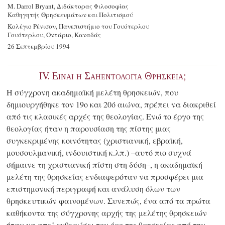
M. Darrol Bryant, Διδάκτορας Φιλοσοφίας
Καθηγητής Θρησκευμάτων και Πολιτισμού
Κολέγιο Ρένισον, Πανεπιστήμιο του Γουότερλου
Γουότερλου, Οντάριο, Καναδάς
26 Σεπτεμβρίου 1994
IV. Ειναι η Σαηεντολογια Θρησκεια;
Η σύγχρονη ακαδημαϊκή μελέτη θρησκειών, που
δημιουργήθηκε τον 19ο και 20ό αιώνα, πρέπει να διακριθεί
από τις κλασικές αρχές της θεολογίας. Ενώ το έργο της
θεολογίας ήταν η παρουσίαση της πίστης μιας
συγκεκριμένης κοινότητας (χριστιανική, εβραϊκή,
μουσουλμανική, ινδουιστική κ.λπ.) –αυτό πιο συχνά
σήμαινε τη χριστιανική πίστη στη δύση–, η ακαδημαϊκή
μελέτη της θρησκείας ενδιαφερόταν να προσφέρει μια
επιστημονική περιγραφή και ανάλυση όλων των
θρησκευτικών φαινομένων. Συνεπώς, ένα από τα πρώτα
καθήκοντα της σύγχρονης αρχής της μελέτης θρησκειών
ήταν να απελευθερώσει τον όρο της θρησκείας από την