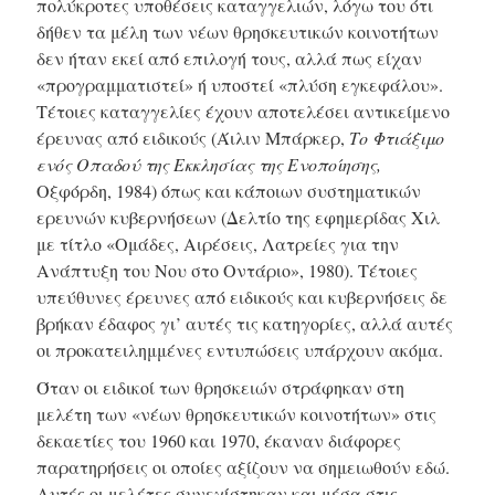
πολύκροτες υποθέσεις καταγγελιών, λόγω του ότι
δήθεν τα μέλη των νέων θρησκευτικών κοινοτήτων
δεν ήταν εκεί από επιλογή τους, αλλά πως είχαν
«προγραμματιστεί» ή υποστεί «πλύση εγκεφάλου».
Τέτοιες καταγγελίες έχουν αποτελέσει αντικείμενο
έρευνας από ειδικούς (Άιλιν Μπάρκερ,
Το Φτιάξιμο
ενός Οπαδού της Εκκλησίας της Ενοποίησης,
Οξφόρδη, 1984) όπως και κάποιων συστηματικών
ερευνών κυβερνήσεων (Δελτίο της εφημερίδας Χιλ
με τίτλο «Ομάδες, Αιρέσεις, Λατρείες για την
Ανάπτυξη του Νου στο Οντάριο», 1980). Τέτοιες
υπεύθυνες έρευνες από ειδικούς και κυβερνήσεις δε
βρήκαν έδαφος γι’ αυτές τις κατηγορίες, αλλά αυτές
οι προκατειλημμένες εντυπώσεις υπάρχουν ακόμα.
Όταν οι ειδικοί των θρησκειών στράφηκαν στη
μελέτη των «νέων θρησκευτικών κοινοτήτων» στις
δεκαετίες του 1960 και 1970, έκαναν διάφορες
παρατηρήσεις οι οποίες αξίζουν να σημειωθούν εδώ.
Αυτές οι μελέτες συνεχίστηκαν και μέσα στις