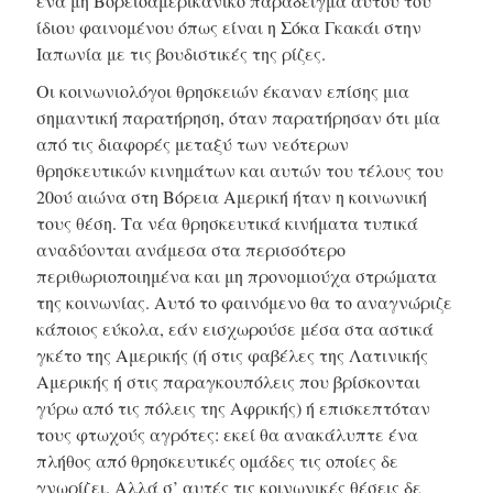
ένα μη Βορειοαμερικάνικο παράδειγμα αυτού του
ίδιου φαινομένου όπως είναι η Σόκα Γκακάι στην
Ιαπωνία με τις βουδιστικές της ρίζες.
Οι κοινωνιολόγοι θρησκειών έκαναν επίσης μια
σημαντική παρατήρηση, όταν παρατήρησαν ότι μία
από τις διαφορές μεταξύ των νεότερων
θρησκευτικών κινημάτων και αυτών του τέλους του
20ού αιώνα στη Βόρεια Αμερική ήταν η κοινωνική
τους θέση. Τα νέα θρησκευτικά κινήματα τυπικά
αναδύονται ανάμεσα στα περισσότερο
περιθωριοποιημένα και μη προνομιούχα στρώματα
της κοινωνίας. Αυτό το φαινόμενο θα το αναγνώριζε
κάποιος εύκολα, εάν εισχωρούσε μέσα στα αστικά
γκέτο της Αμερικής (ή στις φαβέλες της Λατινικής
Αμερικής ή στις παραγκουπόλεις που βρίσκονται
γύρω από τις πόλεις της Αφρικής) ή επισκεπτόταν
τους φτωχούς αγρότες: εκεί θα ανακάλυπτε ένα
πλήθος από θρησκευτικές ομάδες τις οποίες δε
γνωρίζει. Αλλά σ’ αυτές τις κοινωνικές θέσεις δε