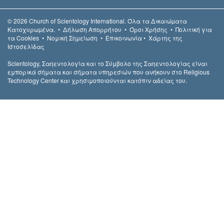
© 2026
Church of Scientology International.
Όλα τα Δικαιώµατα
Κατοχυρωµένα.
•
Δήλωση Απορρήτου
•
Όροι Χρήσης
•
Πολιτική για
τα Cookies
•
Νομική Σημείωση
•
Επικοινωνία
•
Χάρτης της
Ιστοσελίδας
Scientology, Σαηεντολογία και το Σύμβολο της Σαηεντολογίας είναι
εμπορικά σήματα και σήματα υπηρεσιών που ανήκουν στο Religious
Technology Center και χρησιμοποιούνται κατόπιν αδείας του.