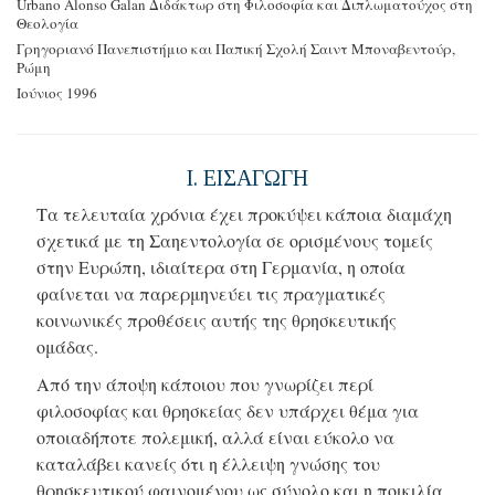
Urbano Alonso Galan
Διδάκτωρ στη Φιλοσοφία
και Διπλωματούχος στη
Θεολογία
Γρηγοριανό Πανεπιστήμιο και
Παπική Σχολή Σαιντ Μποναβεντούρ,
Ρώμη
Ιούνιος 1996
Ι. ΕΙΣΑΓΩΓΗ
Τα τελευταία χρόνια έχει προκύψει κάποια διαμάχη
σχετικά με τη Σαηεντολογία σε ορισμένους τομείς
στην Ευρώπη, ιδιαίτερα στη Γερμανία, η οποία
φαίνεται να παρερμηνεύει τις πραγματικές
κοινωνικές προθέσεις αυτής της θρησκευτικής
ομάδας.
Από την άποψη κάποιου που γνωρίζει περί
φιλοσοφίας και θρησκείας δεν υπάρχει θέμα για
οποιαδήποτε πολεμική, αλλά είναι εύκολο να
καταλάβει κανείς ότι η έλλειψη γνώσης του
θρησκευτικού φαινομένου ως σύνολο και η ποικιλία