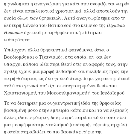
η γνώση και η αναγνώριση για κάτι που ονομάζεται «ιερό»
δεν είναι αποκλειστικά χριστιανικά, αλλά αποτελούν την
ουσία όλων των θρησκειών. Αυτό αναγνωρίστηκε από τη
δεύτερη Σύνοδο του Βατικανού στο κείμενο της
Dignitatis
Humanae
σχετικά με τη θρησκευτική πίστη και
καθαρότητα.
Υπάρχουν άλλα θρησκευτικά φαινόμενα, όπως ο
Βουδισμός και ο Τζαϊνισμός, στα οποία, αν και δεν
υπάρχει κάποια ιδέα περί Θεού στις αναφορές τους, στην
πράξη έχουν μια μορφή σεβασμού και ευλάβειας προς την
«ιερή θεότητα», ως ένα γενικό στοιχείο με χαρακτηριστικά
πολύ πιο γενικά απ’ ό,τι οι «συγκεκριμένοι θεοί» του
Χριστιανισμού, του Μουσουλμανισμού ή του Ιουδαϊσμού.
Το να διατηρείς μια συγκεντρωτική ιδέα της θρησκείας
βασισμένη μόνο στην εμπειρία κάποιου και το να εξαιρείς
άλλες ιδιαιτερότητες δεν μπορεί παρά αυτό να αποτελεί
μια μορφή φονταμενταλισμού (αυστηρής τήρησης αρχών)
η οποία παραβιάζει το πιο βασικό κριτήριο της