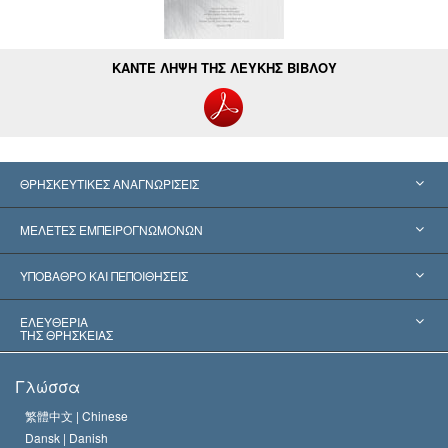
ΚΑΝΤΕ ΛΗΨΗ ΤΗΣ ΛΕΥΚΗΣ ΒΙΒΛΟΥ
ΘΡΗΣΚΕΥΤΙΚΕΣ ΑΝΑΓΝΩΡΙΣΕΙΣ
Ηνωμένες Πολιτείες
ΜΕΛΕΤΕΣ ΕΜΠΕΙΡΟΓΝΩΜΟΝΩΝ
Παγκόσμιες Αναγνωρίσεις
Πραγματογνωμοσύ­νες ανά Κατηγορία
ΥΠΟΒΑΘΡΟ ΚΑΙ ΠΕΠΟΙΘΗΣΕΙΣ
Αποφάσεις-Ορόσημα
Σπουδαιότεροι Εμπειρογνώμονες του Κόσμου
Λ. Ρον Χάμπαρντ
ΕΛΕΥΘΕΡΙΑ
ΤΗΣ ΘΡΗΣΚΕΙΑΣ
Οι Στόχοι της Σαηεντολογίας
Τι Είναι
Γλώσσα
Ελευθερία της Θρησκείας;
Το Πιστεύω της Εκκλησίας της Σαηεντολογίας
繁體中文 |
Chinese
Πρότυπα που αναφέρονται στα Ανθρώπινα Δικαιώματα
Dansk |
Danish