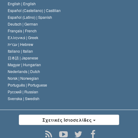
Ο Κώδικας του Σαηεντολόγου
Διεθνώς
English |
English
Español (Castellano) |
Castilian
Διακήρυξη περί της Θρησκείας
Ντέιβιντ Μισκάβιτς
Español (Latino) |
Spanish
Deutsch |
German
Français |
French
Ελληνικά |
Greek
עברית |
Hebrew
Italiano |
Italian
日本語 |
Japanese
Magyar |
Hungarian
Nederlands |
Dutch
Norsk |
Norwegian
Português |
Portuguese
Русский |
Russian
Svenska |
Swedish
Σχετικές Ιστοσελίδες