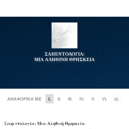
ΣΑΗΕΝΤΟΛΟΓΙΑ:
ΜΙΑ ΑΛΗΘΙΝΗ ΘΡΗΣΚΕΙΑ
ΑΝΑΦΟΡΙΚΑ ΜΕ
Ι.
II.
III.
IV.
V.
VI.
Toggle
menu
Σαηεντολογία: Μια Αληθινή Θρησκεία