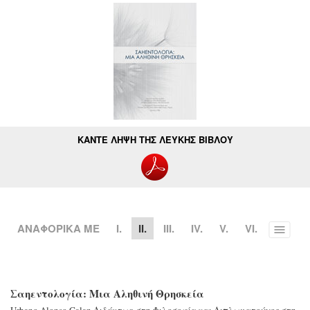
ΚΑΝΤΕ ΛΗΨΗ ΤΗΣ ΛΕΥΚΗΣ ΒΙΒΛΟΥ
ΑΝΑΦΟΡΙΚΑ ΜΕ
Ι.
II.
III.
IV.
V.
VI.
Toggle
menu
Σαηεντολογία: Μια Αληθινή Θρησκεία
Urbano Alonso Galan
Διδάκτωρ στη Φιλοσοφία
και Διπλωματούχος στη