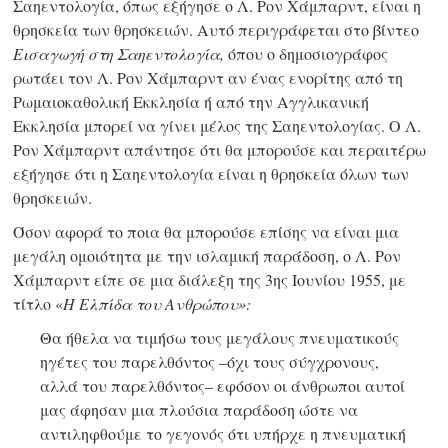
Σαηεντολογία, όπως εξήγησε ο Λ. Ρον Χάμπαρντ, είναι η
θρησκεία των θρησκειών. Αυτό περιγράφεται στο βίντεο
Εισαγωγή στη Σαηεντολογία,
όπου ο δημοσιογράφος
ρωτάει τον Λ. Ρον Χάμπαρντ αν ένας ενορίτης από τη
Ρωμαιοκαθολική Εκκλησία ή από την Αγγλικανική
Εκκλησία μπορεί να γίνει μέλος της Σαηεντολογίας. Ο Λ.
Ρον Χάμπαρντ απάντησε ότι θα μπορούσε και περαιτέρω
εξήγησε ότι η Σαηεντολογία είναι η θρησκεία όλων των
θρησκειών.
Όσον αφορά το ποια θα μπορούσε επίσης να είναι μια
μεγάλη ομοιότητα με την ισλαμική παράδοση, ο Λ. Ρον
Χάμπαρντ είπε σε μια διάλεξη της 3ης Ιουνίου 1955, με
τίτλο «
Η Ελπίδα του Ανθρώπου»:
Θα ήθελα να τιμήσω τους μεγάλους πνευματικούς
ηγέτες του παρελθόντος –όχι τους σύγχρονους,
αλλά του παρελθόντος– εφόσον οι άνθρωποι αυτοί
μας άφησαν μια πλούσια παράδοση ώστε να
αντιληφθούμε το γεγονός ότι υπήρχε η πνευματική