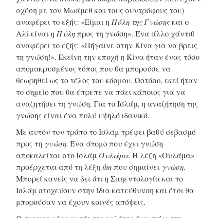
σχέση με τον Μωάμεθ και τους συντρόφους του)
αναφέρει το εξής: «Είμαι η
Πόλη της Γνώσης
και ο
Αλί είναι η
Πύλη
προς τη γνώση». Ένα άλλο χάντιθ
αναφέρει το εξής: «Πήγαινε στην Κίνα για να βρεις
τη γνώση!». Εκείνη την εποχή η Κίνα ήταν ένας τόσο
απομακρυσμένος τόπος που θα μπορούσε να
θεωρηθεί ως το τέλος του κόσμου. Ωστόσο, εκεί ήταν
το σημείο που θα έπρεπε να πάει κάποιος για να
αναζητήσει τη γνώση. Για το Ισλάμ, η αναζήτηση της
γνώσης είναι ένα πολύ υψηλό ιδανικό.
Με αυτόν τον τρόπο το Ισλάμ τρέφει βαθύ σεβασμό
προς τη
γνώση
. Ένα άτομο που έχει γνώση
αποκαλείται στο Ισλάμ
Ουλάμα
. Η λέξη «Ουλάμα»
προέρχεται από τη λέξη
ilm
που σημαίνει
γνώση
.
Μπορεί κανείς να δει ότι η Σαηεντολογία και το
Ισλάμ στοχεύουν στην ίδια κατεύθυνση και έτσι θα
μπορούσαν να έχουν κοινές απόψεις.