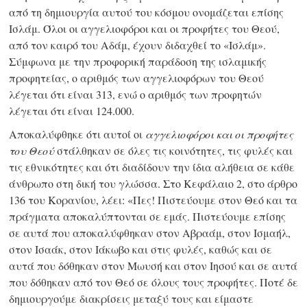
από τη δημιουργία αυτού του κόσμου ονομάζεται επίσης
Ισλάμ. Όλοι οι αγγελιοφόροι και οι προφήτες του Θεού,
από τον καιρό του Αδάμ, έχουν διδαχθεί το «Ισλάμ».
Σύμφωνα με την προφορική παράδοση της ισλαμικής
προφητείας, ο αριθμός των αγγελιοφόρων του Θεού
λέγεται ότι είναι 313, ενώ ο αριθμός των προφητών
λέγεται ότι είναι 124.000.
Αποκαλύφθηκε ότι αυτοί οι
αγγελιοφόροι και οι προφήτες
του Θεού
στάλθηκαν σε όλες τις κοινότητες, τις φυλές και
τις εθνικότητες και ότι διαδίδουν την ίδια αλήθεια σε κάθε
άνθρωπο στη δική του γλώσσα. Στο Κεφάλαιο 2, στο άρθρο
136 του Κορανίου, λέει: «Πες! Πιστεύουμε στον Θεό και τα
πράγματα αποκαλύπτονται σε εμάς. Πιστεύουμε επίσης
σε αυτά που αποκαλύφθηκαν στον Αβραάμ, στον Ισμαήλ,
στον Ισαάκ, στον Ιάκωβο και στις φυλές, καθώς και σε
αυτά που δόθηκαν στον Μωυσή και στον Ιησού και σε αυτά
που δόθηκαν από τον Θεό σε όλους τους προφήτες. Ποτέ δε
δημιουργούμε διακρίσεις μεταξύ τους και είμαστε