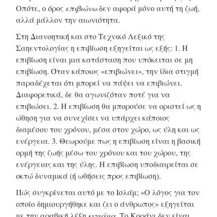
Οπότε, ο όρος
επιβιώνω
δεν αφορά μόνο αυτή τη ζωή,
αλλά μάλλον την αιωνιότητα.
Στη Διανοητική και στο Τεχνικό Λεξικό της
Σαηεντολογίας η επιβίωση εξηγείται ως εξής: 1. Η
επιβίωση είναι μια κατάσταση που υπόκειται σε μη
επιβίωση. Όταν κάποιος «επιβιώνει», την ίδια στιγμή
παραδέχεται ότι μπορεί να πάψει να επιβιώνει.
Διαφορετικά, δε θα αγωνιζόταν ποτέ για να
επιβιώσει. 2. Η επιβίωση θα μπορούσε να οριστεί ως η
ώθηση για να συνεχίσει να υπάρχει κάποιος
διαμέσου του χρόνου, μέσα στον χώρο, ως ύλη και ως
ενέργεια. 3. Θεωρούμε πως η επιβίωση είναι η βασική
ορμή της ζωής μέσω του χρόνου και του χώρου, της
ενέργειας και της ύλης. Η επιβίωση υποδιαιρείται σε
οκτώ δυναμικά (ή ωθήσεις προς επιβίωση).
Πώς συγκρίνεται αυτό με το Ισλάμ; «Ο λόγος για τον
οποίο δημιουργήθηκε και ζει ο άνθρωπος» εξηγείται
με την αραβική λέξη
κιγιάμα
. Το Κοράνι δεν είναι