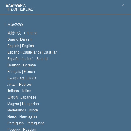
Αποφάσεις-Ορόσημα
Σπουδαιότεροι Εμπειρογνώμονες του Κόσμου
Λ. Ρον Χάμπαρντ
ΕΛΕΥΘΕΡΙΑ
ΤΗΣ ΘΡΗΣΚΕΙΑΣ
Οι Στόχοι της Σαηεντολογίας
Τι Είναι
Γλώσσα
Ελευθερία της Θρησκείας;
Το Πιστεύω της Εκκλησίας της Σαηεντολογίας
繁體中文 |
Chinese
Πρότυπα που αναφέρονται στα Ανθρώπινα Δικαιώματα
Dansk |
Danish
Ο Κώδικας του Σαηεντολόγου
Διεθνώς
English |
English
Español (Castellano) |
Castilian
Διακήρυξη περί της Θρησκείας
Ντέιβιντ Μισκάβιτς
Español (Latino) |
Spanish
Deutsch |
German
Français |
French
Ελληνικά |
Greek
עברית |
Hebrew
Italiano |
Italian
日本語 |
Japanese
Magyar |
Hungarian
Nederlands |
Dutch
Norsk |
Norwegian
Português |
Portuguese
Русский |
Russian