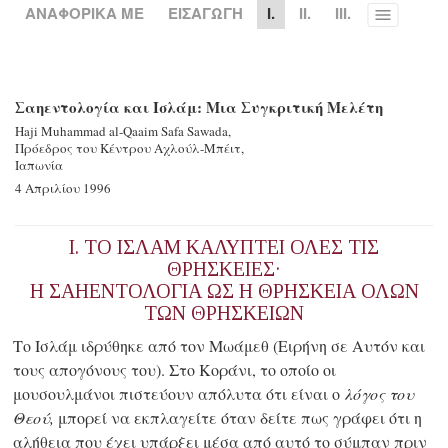
ΑΝΑΦΟΡΙΚΑ ΜΕ
ΕΙΣΑΓΩΓΗ
I.
II.
III.
Toggle
menu
Σαηεντολογία και Ισλάμ: Μια Συγκριτική Μελέτη
Haji Muhammad
al‐Qaaim
Safa Sawada,
Πρόεδρος του Κέντρου Αχλούλ-Μπέιτ,
Ιαπωνία
4 Απριλίου 1996
I. ΤΟ ΙΣΛΑΜ ΚΑΛΥΠΤΕΙ ΟΛΕΣ ΤΙΣ
ΘΡΗΣΚΕΙΕΣ·
Η ΣΑΗΕΝΤΟΛΟΓΙΑ ΩΣ Η ΘΡΗΣΚΕΙΑ ΟΛΩΝ
ΤΩΝ ΘΡΗΣΚΕΙΩΝ
Το Ισλάμ ιδρύθηκε από τον Μωάμεθ (Ειρήνη σε Αυτόν και
τους απογόνους του). Στο Κοράνι, το οποίο οι
μουσουλμάνοι πιστεύουν απόλυτα ότι είναι ο
λόγος του
Θεού,
μπορεί να εκπλαγείτε όταν δείτε πως γράφει ότι η
αλήθεια που έχει υπάρξει μέσα από αυτό το σύμπαν πριν