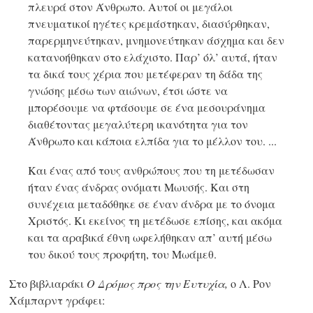
πλευρά στον Άνθρωπο. Αυτοί οι μεγάλοι
πνευματικοί ηγέτες κρεμάστηκαν, διασύρθηκαν,
παρερμηνεύτηκαν, μνημονεύτηκαν άσχημα και δεν
κατανοήθηκαν στο ελάχιστο. Παρ’ όλ’ αυτά, ήταν
τα δικά τους χέρια που μετέφεραν τη δάδα της
γνώσης μέσω των αιώνων, έτσι ώστε να
μπορέσουμε να φτάσουμε σε ένα μεσουράνημα
διαθέτοντας μεγαλύτερη ικανότητα για τον
Άνθρωπο και κάποια ελπίδα για το μέλλον του. ...
Και ένας από τους ανθρώπους που τη μετέδωσαν
ήταν ένας άνδρας ονόματι Μωυσής. Και στη
συνέχεια μεταδόθηκε σε έναν άνδρα με το όνομα
Χριστός. Κι εκείνος τη μετέδωσε επίσης, και ακόμα
και τα αραβικά έθνη ωφελήθηκαν απ’ αυτή μέσω
του δικού τους προφήτη, του Μωάμεθ.
Στο βιβλιαράκι
Ο Δρόμος προς την Ευτυχία,
ο Λ. Ρον
Χάμπαρντ γράφει: