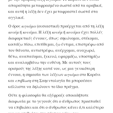
απαραίτητα μεταφρασμένο σωστά από τα αραβικά,
και αυτή η λέξη δεν έχει μεταφραστεί σωστά στα
αγγλικά.
Ο όρος
κιγιάμα
(ουσιαστικό) προέρχεται από τη λέξη
κουόμ
ή
κουάμα
. Η λέξη
κουόμ
ή
κουάμα
έχει πολλές
διαφορετικές έννοιες, όπως: σηκώνομαι, στέκομαι,
κοιτάζω πίσω, επιτίθεμαι, ζω έντιμα, επιστρέφω από
τον θάνατο, αντιστρέφω, ανέρχομαι, αναχωρώ,
θέτω, αναπαύομαι, ξεκινώ, εφαρμόζω, υποστηρίζω
και αναλαμβάνω την ευθύνη. Με αυτούς τους
ορισμούς της λέξης κατά νου, ως μια γενικότερη
έννοια, η σημασία των λέξεων
κιγιάμα
στο Κοράνι
και
επιβίωση
στη Σαηεντολογία θα μπορούσαν
κάλλιστα να δηλώνουν το ίδιο πράγμα.
Ούτε η φιλοσοφία θα εξέφραζε οποιαδήποτε
διαφωνία με το γεγονός ότι ο άνθρωπος προσπαθεί
να επιβιώσει και ότι ο άνθρωπος κάνει ό,τι καλύτερο