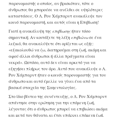
παρονομαστής ο οποίος, αν βρισκόταν, τότε ο
άνθρωπος θα μπορούσε να ανέλθει σε υψηλότερες
καταστάσεις. Ο Λ. Ρον Χάμπαρντ ανακάλυψε τον
κοινό παρονομαστή, και αυτός είναι η Επιβίωση!
Γιατί η ανακάλυψη της
επιβίωσης
ήταν τόσο
σημαντική; Αν κοιτάξετε τη λέξη
επιβιώνω
σε ένα
λεξικό, θα ανακαλύψετε ότι ορίζεται ως εξής:
«εξακολουθώ να ζω, διατηρούμαι στη ζωή, ακόμη και
αφού άλλοι άνθρωποι ή άλλα πράγματα είναι
νεκρά». Ωστόσο, αυτό δεν είναι αρκετό για να
εξηγήσει πλήρως τον όρο. Αυτό που ανακάλυψε ο Λ.
Ρον Χάμπαρντ ήταν ο κοινός παρονομαστής για τον
άνθρωπο και αυτό έμελλε να γίνει ένα από τα
βασικά στοιχεία της Σαηεντολογίας.
Στο ίδιο βίντεο της συνέντευξης, ο Λ. Ρον Χάμπαρντ
απάντησε στην ερώτηση για την επόμενη ζωή,
λέγοντας ότι ο άνθρωπος μπορεί να επιβιώσει ακόμα
και μετά τον θάνατο, κι έτσι υπάρχει επόμενη ζωή.