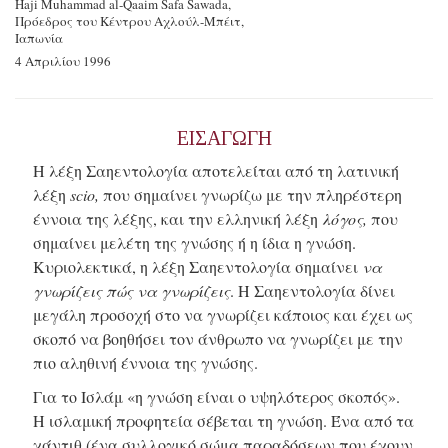
Haji Muhammad
al‐Qaaim
Safa Sawada,
Πρόεδρος του Κέντρου Αχλούλ-Μπέιτ,
Ιαπωνία
4 Απριλίου 1996
ΕΙΣΑΓΩΓН
Η λέξη Σαηεντολογία αποτελείται από τη λατινική
λέξη
scio,
που σημαίνει γνωρίζω με την πληρέστερη
έννοια της λέξης, και την ελληνική λέξη
λόγος,
που
σημαίνει μελέτη της γνώσης ή η ίδια η γνώση.
Κυριολεκτικά, η λέξη Σαηεντολογία σημαίνει
να
γνωρίζεις πώς να γνωρίζεις
. Η Σαηεντολογία δίνει
μεγάλη προσοχή στο να γνωρίζει κάποιος και έχει ως
σκοπό να βοηθήσει τον άνθρωπο να γνωρίζει με την
πιο αληθινή έννοια της γνώσης.
Για το Ισλάμ «η γνώση είναι ο υψηλότερος σκοπός».
Η ισλαμική προφητεία σέβεται τη γνώση. Ένα από τα
χάντιθ (ένα συλλογικό σώμα παραδόσεων που έχουν