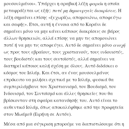
μουσουλμάνοι». Υπάρχει η αραβική λέξη
φαράκ
η οποία
μεταφράζεται ως εξής:
ποτέ μη δημιουργείς διακρίσεις
. Η
λέξη σημαίνει επίσης «ξεχωρίζω, απομονώνω, αποφεύγω
και σαφής». Έτσι, αυτή η έννοια από το Κοράνι δε
σημαίνει μόνο να μην κάνει κάποιος διακρίσεις σε βάρος
άλλων θρησκειών, αλλά επίσης να μην τις απομονώνει
ποτέ ή να μην τις αποφεύγει. Αυτό δε σημαίνει μόνο
ανοχή
ως προς τους εβραίους, τους χριστιανούς, τους ινδουιστές,
τους βουδιστές και τους σιντοϊστές, αλλά σημαίνει να
διατηρεί κάποιος καλή σχέση με όλους. Αυτό διδάσκει ο
κόσμος του Ισλάμ. Και έτσι, αν ένας μουσουλμάνος
επρόκειτο να μιλήσει σχετικά με το Ισλάμ, φυσικά θα
συμπεριλάμβανε τον Χριστιανισμό, τον Βουδισμό, τον
Ινδουισμό, τον Σιντοϊσμό και άλλες θρησκείες που θα
βρίσκονταν στη σφαίρα κατανόησής του. Αυτό είναι το
αυθεντικό Ισλάμ, όπως αποκαλύφθηκε από την προφητεία
στον Μωάμεθ (Ειρήνη σε Αυτόν).
Μέσα από μια σύγκριση μπορούμε να διαπιστώσουμε ότι η