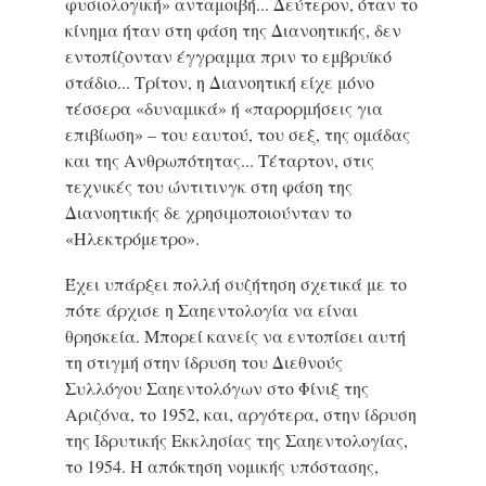
φυσιολογική» ανταμοιβή... Δεύτερον, όταν το
κίνημα ήταν στη φάση της Διανοητικής, δεν
εντοπίζονταν έγγραμμα πριν το εμβρυϊκό
στάδιο... Τρίτον, η Διανοητική είχε μόνο
τέσσερα «δυναμικά» ή «παρορμήσεις για
επιβίωση» – του εαυτού, του σεξ, της ομάδας
και της Ανθρωπότητας... Τέταρτον, στις
τεχνικές του ώντιτινγκ στη φάση της
Διανοητικής δε χρησιμοποιούνταν το
«Ηλεκτρόμετρο».
Έχει υπάρξει πολλή συζήτηση σχετικά με το
πότε άρχισε η Σαηεντολογία να είναι
θρησκεία. Μπορεί κανείς να εντοπίσει αυτή
τη στιγμή στην ίδρυση του Διεθνούς
Συλλόγου Σαηεντολόγων στο Φίνιξ της
Αριζόνα, το 1952, και, αργότερα, στην ίδρυση
της Ιδρυτικής Εκκλησίας της Σαηεντολογίας,
το 1954. Η απόκτηση νομικής υπόστασης,