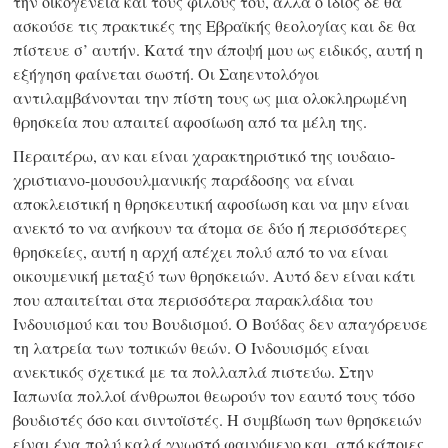
την οικογένεια και τους φίλους του, αλλά ο ίδιος δε θα
ασκούσε τις πρακτικές της Εβραϊκής θεολογίας και δε θα
πίστευε σ’ αυτήν. Κατά την άποψή μου ως ειδικός, αυτή η
εξήγηση φαίνεται σωστή. Οι Σαηεντολόγοι
αντιλαμβάνονται την πίστη τους ως μια ολοκληρωμένη
θρησκεία που απαιτεί αφοσίωση από τα μέλη της.
Περαιτέρω, αν και είναι χαρακτηριστικό της ιουδαιο-
χριστιανο-μουσουλμανικής παράδοσης να είναι
αποκλειστική η θρησκευτική αφοσίωση και να μην είναι
ανεκτό το να ανήκουν τα άτομα σε δύο ή περισσότερες
θρησκείες, αυτή η αρχή απέχει πολύ από το να είναι
οικουμενική μεταξύ των θρησκειών. Αυτό δεν είναι κάτι
που απαιτείται στα περισσότερα παρακλάδια του
Ινδουισμού και του Βουδισμού. Ο Βούδας δεν απαγόρευσε
τη λατρεία των τοπικών θεών. Ο Ινδουισμός είναι
ανεκτικός σχετικά με τα πολλαπλά πιστεύω. Στην
Ιαπωνία πολλοί άνθρωποι θεωρούν τον εαυτό τους τόσο
βουδιστές όσο και σιντοϊστές. Η συμβίωση των θρησκειών
είναι ένα πολύ καλά γνωστό φαινόμενο και, από κάποιες