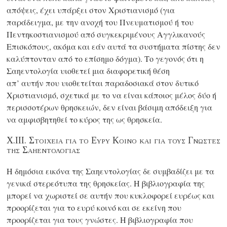
απόψεις, έχει υπάρξει στον Χριστιανισμό (για
παράδειγμα, με την ανοχή του Πνευματισμού ή του
Πεντηκοστιανισμού από συγκεκριμένους Αγγλικανούς
Επισκόπους, ακόμα και εάν αυτά τα συστήματα πίστης δεν
καλύπτονταν από το επίσημο δόγμα). Το γεγονός ότι η
Σαηεντολογία υιοθετεί μια διαφορετική θέση
απ’ αυτήν
που υιοθετείται παραδοσιακά στον δυτικό
Χριστιανισμό, σχετικά με το να είναι κάποιος μέλος δύο ή
περισσοτέρων θρησκειών, δεν είναι βάσιμη απόδειξη για
να αμφισβητηθεί το κύρος της ως θρησκεία.
Χ.III. Στοιχεια για το Ευρυ Κοινο και για τουσ Γνωστεσ
τησ Σαηεντολογιασ
Η δημόσια εικόνα της Σαηεντολογίας δε συμβαδίζει με τα
γενικά στερεότυπα της θρησκείας. Η βιβλιογραφία της
μπορεί να χωριστεί σε αυτήν που κυκλοφορεί ευρέως και
προορίζεται για το ευρύ κοινό και σε εκείνη που
προορίζεται για τους γνώστες. Η βιβλιογραφία που