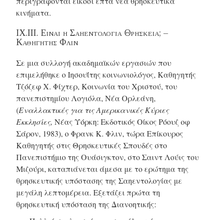
περιγράφονται είκοσι επτά νέα θρησκευτικά
κινήματα.
IX.ΙΙΙ. Ειναι η Σαηεντολογια Θρησκεια; –
Καθηγητής Φλιν
Σε μια συλλογή ακαδημαϊκών εργασιών που
επιμελήθηκε ο Ιησουΐτης κοινωνιολόγος, Καθηγητής
Τζόζεφ Χ. Φίχτερ, Κοινωνία του Χριστού, του
πανεπιστημίου Λογιόλα, Νέα Ορλεάνη,
(
Εναλλακτικές για τις Αμερικανικές Κύριες
Εκκλησίες,
Νέας Υόρκη: Εκδοτικός Οίκος Ρόουζ οφ
Σάρον, 1983), ο Φρανκ
K. Φλιν,
τώρα Επίκουρος
Καθηγητής στις Θρησκευτικές Σπουδές στο
Πανεπιστήμιο της Ουάσιγκτον, στο Σαιντ Λούις του
Μιζούρι, καταπιάνεται άμεσα με το ερώτημα της
θρησκευτικής υπόστασης της Σαηεντολογίας με
μεγάλη λεπτομέρεια. Εξετάζει πρώτα τη
θρησκευτική υπόσταση της Διανοητικής: