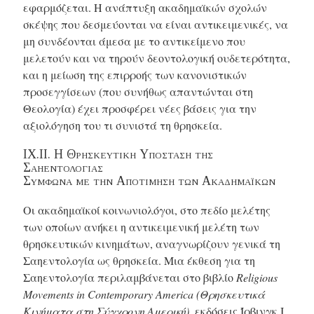
εφαρμόζεται. Η ανάπτυξη ακαδημαϊκών σχολών
σκέψης που δεσμεύονται να είναι αντικειμενικές, να
μη συνδέονται άμεσα με το αντικείμενο που
μελετούν και να τηρούν δεοντολογική ουδετερότητα,
και η μείωση της επιρροής των κανονιστικών
προσεγγίσεων (που συνήθως απαντώνται στη
Θεολογία) έχει προσφέρει νέες βάσεις για την
αξιολόγηση του τι συνιστά τη θρησκεία.
ΙΧ.ΙΙ. Η Θρησκευτικη Υποσταση τησ
Σαηεντολογιασ
Συμφωνα με την Αποτιμηση των Ακαδημαϊκων
Οι ακαδημαϊκοί κοινωνιολόγοι, στο πεδίο μελέτης
των οποίων ανήκει η αντικειμενική μελέτη των
θρησκευτικών κινημάτων, αναγνωρίζουν γενικά τη
Σαηεντολογία ως θρησκεία. Μια έκθεση για τη
Σαηεντολογία περιλαμβάνεται στο βιβλίο
Religious
Movements in Contemporary America (Θρησκευτικά
Κινήματα στη Σύγχρονη Αμερική)
,
εκδόσεις Ίρβινγκ Ι.