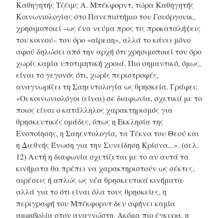
Καθηγητής Τζέιμς Α. Μπέκφορντ, τώρα Καθηγητής
Κοινωνιολογίας στο Πανεπιστήμιο του Γουόργουικ,
χρησιμοποιεί –ως ένα νεύμα προς τις προκαταλήψεις
του κοινού– τον όρο «αίρεση», αλλά το κάνει μόνο
αφού δηλώσει από την αρχή ότι χρησιμοποιεί τον όρο
χωρίς καμία υποτιμητική χροιά. Πιο σημαντικό, όμως,
είναι το γεγονός ότι, χωρίς περιστροφές,
αναγνωρίζει τη Σαηεντολογία ως θρησκεία. Γράφει:
«Οι κοινωνιολόγοι (είναι) σε διαφωνία, σχετικά με το
ποιος είναι ο κατάλληλος χαρακτηρισμός για
θρησκευτικές ομάδες, όπως η Εκκλησία της
Ενοποίησης, η Σαηεντολογία, τα Τέκνα του Θεού και
η Διεθνής Ένωση για την Συνείδηση Κρίσνα...». (σελ.
12) Αυτή η διαφωνία σχετίζεται με το αν αυτά τα
κινήματα θα πρέπει να χαρακτηριστούν ως σέκτες,
αιρέσεις ή απλώς ως νέα θρησκευτικά κινήματα·
αλλά για το ότι είναι όλα τους θρησκείες, η
περιγραφή του Μπέκφορντ δεν αφήνει καμία
αμφιβολία στον αναγνώστη. Ακόμα πιο έγκυρα, η