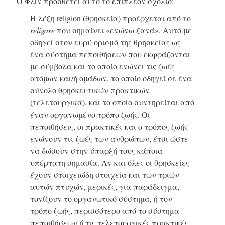
Ο Φλιν προσθέτει αυτό το επιπλέον σχόλιο:
Η λέξη religion (θρησκεία) προέρχεται από το
religare
που σημαίνει «ενώνω ξανά». Αυτό με
οδηγεί στον ευρύ ορισμό της θρησκείας ως
ένα σύστημα πεποιθήσεων που εκφράζονται
με σύμβολα και το οποίο ενώνει τις ζωές
ατόμων και/ή ομάδων, το οποίο οδηγεί σε ένα
σύνολο θρησκευτικών πρακτικών
(τελετουργικά), και το οποίο συντηρείται από
έναν οργανωμένο τρόπο ζωής. Οι
πεποιθήσεις, οι πρακτικές και ο τρόπος ζωής
ενώνουν τις ζωές των ανθρώπων, έτσι ώστε
να δώσουν στην ύπαρξή τους κάποια
υπέρτατη σημασία. Αν και όλες οι θρησκείες
έχουν στοιχειώδη στοιχεία και των τριών
αυτών πτυχών, μερικές, για παράδειγμα,
τονίζουν το οργανωτικό σύστημα, ή τον
τρόπο ζωής, περισσότερο από το σύστημα
πεποιθήσεων ή τις τελετουργικές πρακτικές.