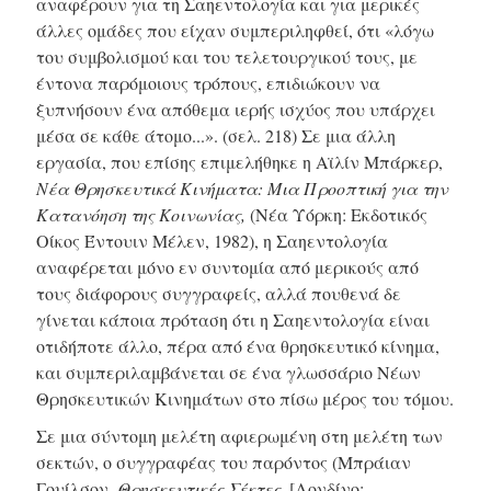
αναφέρουν για τη Σαηεντολογία και για μερικές
άλλες ομάδες που είχαν συμπεριληφθεί, ότι «λόγω
του συμβολισμού και του τελετουργικού τους, με
έντονα παρόμοιους τρόπους, επιδιώκουν να
ξυπνήσουν ένα απόθεμα ιερής ισχύος που υπάρχει
μέσα σε κάθε άτομο...».
(σελ. 218)
Σε μια άλλη
εργασία, που επίσης επιμελήθηκε η Αϊλίν Μπάρκερ,
Νέα Θρησκευτικά Κινήματα: Μια Προοπτική για την
Κατανόηση της Κοινωνίας,
(Νέα Υόρκη: Εκδοτικός
Οίκος Έντουιν Μέλεν, 1982), η Σαηεντολογία
αναφέρεται μόνο εν συντομία από μερικούς από
τους διάφορους συγγραφείς, αλλά πουθενά δε
γίνεται κάποια πρόταση ότι η Σαηεντολογία είναι
οτιδήποτε άλλο, πέρα από ένα θρησκευτικό κίνημα,
και συμπεριλαμβάνεται σε ένα γλωσσάριο Νέων
Θρησκευτικών Κινημάτων στο πίσω μέρος του τόμου.
Σε μια σύντομη μελέτη αφιερωμένη στη μελέτη των
σεκτών, ο συγγραφέας του παρόντος (Μπράιαν
Γουίλσον,
Θρησκευτικές Σέκτες,
[Λονδίνο: