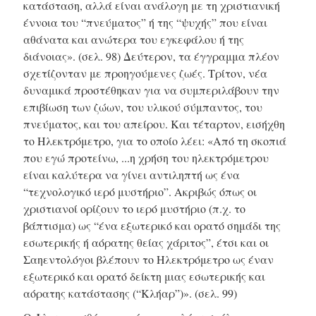
κατάσταση, αλλά είναι ανάλογη με τη χριστιανική
έννοια του “πνεύματος” ή της “ψυχής” που είναι
αθάνατα και ανώτερα του εγκεφάλου ή της
διάνοιας».
(σελ. 98)
Δεύτερον, τα έγγραμμα πλέον
σχετίζονταν με προηγούμενες ζωές. Τρίτον, νέα
δυναμικά προστέθηκαν για να συμπεριλάβουν την
επιβίωση των ζώων, του υλικού σύμπαντος, του
πνεύματος, και του απείρου. Και τέταρτον, εισήχθη
το Ηλεκτρόμετρο, για το οποίο λέει: «Από τη σκοπιά
που εγώ προτείνω, ...η χρήση του ηλεκτρόμετρου
είναι καλύτερα να γίνει αντιληπτή ως ένα
“τεχνολογικό ιερό μυστήριο”. Ακριβώς όπως οι
χριστιανοί ορίζουν το ιερό μυστήριο (π.χ. το
βάπτισμα) ως “ένα εξωτερικό και ορατό σημάδι της
εσωτερικής ή αόρατης θείας χάριτος”, έτσι και οι
Σαηεντολόγοι βλέπουν το Ηλεκτρόμετρο ως έναν
εξωτερικό και ορατό δείκτη μιας εσωτερικής και
αόρατης κατάστασης (“Κλήαρ”)».
(σελ. 99)