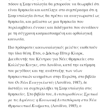
πόσον η Σαηεντολογία θα μπορούσε να θεωρηθεί ότι
είναι θρησκεία και κατέληγε στο συμπέρασμα ότι η
Σαηεντολογία όντως θα πρέπει να αναγνωριστεί ως
θρησκεία, και μάλιστα ως μια θρησκεία που
περιλαμβάνει έννοιες και διδάγματα που συνάδουν
με τη σύγχρονη κοσμικοποιημένη και ορθολογική
κοινωνία.
Πιο πρόσφατες κοινωνιολογικές μελέτες υιοθετούν
την ίδια θέση. Έτσι, ο Δόκτωρ Πίτερ Κλαρκ,
Διευθυντής του Κέντρου για Νέες Θρησκείες στο
Κολλέγιο Κινγκς, στο Λονδίνο, κατά την εκτίμηση
του μεγέθους και της ανάπτυξης των νέων
θρησκευτικών κινημάτων στην Ευρώπη, στο βιβλίο
του
Οι Νέοι Ευαγγελιστές
(Λονδίνο, 1987), δε
διστάζει να συμπεριλάβει τη Σαηεντολογία στις
θρησκείες. Στο βιβλίο του,
Αντιπαραθέσεις Σχετικά
με τις Αιρέσεις: η Κοινωνική Ανταπόκριση στα Νέα
Θρησκευτικά Κινήματα,
(Λονδίνο, 1985), ο