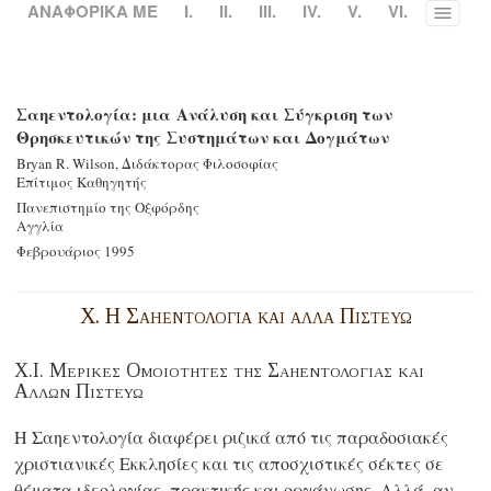
ΑΝΑΦΟΡΙΚΑ ΜΕ
Ι.
II.
III.
IV.
V.
VI.
Toggle
menu
Σαηεντολογία: μια Ανάλυση και Σύγκριση των
Θρησκευτικών της Συστημάτων και Δογμάτων
Bryan R. Wilson, Διδάκτορας Φιλοσοφίας
Επίτιμος Καθηγητής
Πανεπιστημίο της Οξφόρδης
Αγγλία
Φεβρουάριος 1995
Χ. Η Σαηεντολογία και αλλα Πιστευω
X.I. Μερικες Ομοιοτητες της Σαηεντολογιας και
Αλλων Πιστευω
Η Σαηεντολογία διαφέρει ριζικά από τις παραδοσιακές
χριστιανικές Εκκλησίες και τις αποσχιστικές σέκτες σε
θέματα ιδεολογίας, πρακτικής και οργάνωσης. Αλλά, αν