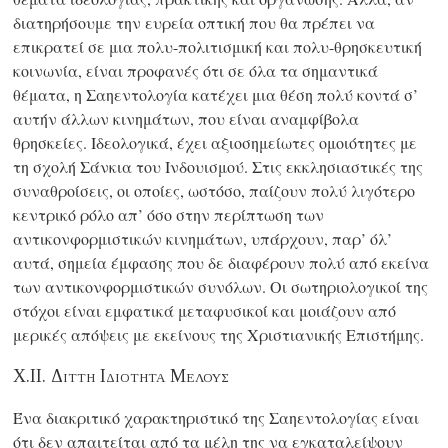
διατηρήσουμε την ευρεία οπτική που θα πρέπει να
επικρατεί σε μια πολυ-πολιτισμική και πολυ-θρησκευτική
κοινωνία, είναι προφανές ότι σε όλα τα σημαντικά
θέματα, η Σαηεντολογία κατέχει μια θέση πολύ κοντά σ’
αυτήν άλλων κινημάτων, που είναι αναμφίβολα
θρησκείες. Ιδεολογικά, έχει αξιοσημείωτες ομοιότητες με
τη σχολή Σάνκια του Ινδουισμού. Στις εκκλησιαστικές της
συναθροίσεις, οι οποίες, ωστόσο, παίζουν πολύ λιγότερο
κεντρικό ρόλο απ’ όσο στην περίπτωση των
αντικονφορμιστικών κινημάτων, υπάρχουν, παρ’ όλ’
αυτά, σημεία έμφασης που δε διαφέρουν πολύ από εκείνα
των αντικονφορμιστικών συνόλων. Οι σωτηριολογικοί της
στόχοι είναι εμφατικά μεταφυσικοί και μοιάζουν από
μερικές απόψεις με εκείνους της Χριστιανικής Επιστήμης.
X.II. Διττη Ιδιοτητα Μελουσ
Ένα διακριτικό χαρακτηριστικό της Σαηεντολογίας είναι
ότι δεν απαιτείται από τα μέλη της να εγκαταλείψουν