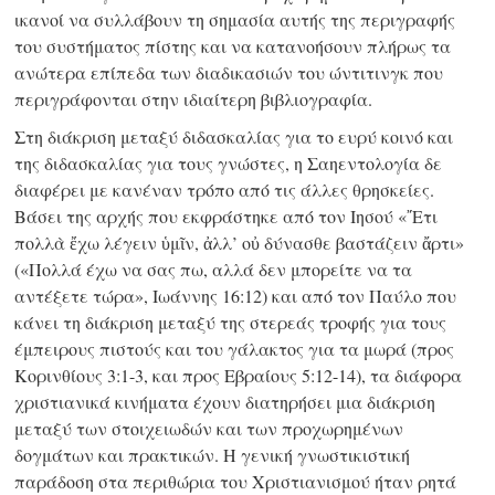
ικανοί να συλλάβουν τη σημασία αυτής της περιγραφής
του συστήματος πίστης και να κατανοήσουν πλήρως τα
ανώτερα επίπεδα των διαδικασιών του ώντιτινγκ που
περιγράφονται στην ιδιαίτερη βιβλιογραφία.
Στη διάκριση μεταξύ διδασκαλίας για το ευρύ κοινό και
της διδασκαλίας για τους γνώστες, η Σαηεντολογία δε
διαφέρει με κανέναν τρόπο από τις άλλες θρησκείες.
Βάσει της αρχής που εκφράστηκε από τον Ιησού «῎Ετι
πολλὰ ἔχω λέγειν ὑμῖν,
ἀλλ’ οὐ
δύνασθε βαστάζειν ἄρτι»
(«Πολλά έχω να σας πω, αλλά δεν μπορείτε να τα
αντέξετε τώρα», Ιωάννης 16:12) και από τον Παύλο που
κάνει τη διάκριση μεταξύ της στερεάς τροφής για τους
έμπειρους πιστούς και του γάλακτος για τα μωρά (προς
Κορινθίους 3:1-3, και προς Εβραίους 5:12-14), τα διάφορα
χριστιανικά κινήματα έχουν διατηρήσει μια διάκριση
μεταξύ των στοιχειωδών και των προχωρημένων
δογμάτων και πρακτικών. Η γενική γνωστικιστική
παράδοση στα περιθώρια του Χριστιανισμού ήταν ρητά