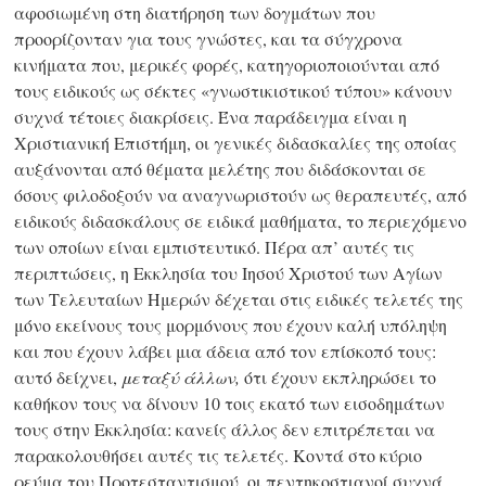
αφοσιωμένη στη διατήρηση των δογμάτων που
προορίζονταν για τους γνώστες, και τα σύγχρονα
κινήματα που, μερικές φορές, κατηγοριοποιούνται από
τους ειδικούς ως σέκτες «γνωστικιστικού τύπου» κάνουν
συχνά τέτοιες διακρίσεις. Ένα παράδειγμα είναι η
Χριστιανική Επιστήμη, οι γενικές διδασκαλίες της οποίας
αυξάνονται από θέματα μελέτης που διδάσκονται σε
όσους φιλοδοξούν να αναγνωριστούν ως θεραπευτές, από
ειδικούς διδασκάλους σε ειδικά μαθήματα, το περιεχόμενο
των οποίων είναι εμπιστευτικό. Πέρα απ’ αυτές τις
περιπτώσεις, η Εκκλησία του Ιησού Χριστού των Αγίων
των Τελευταίων Ημερών δέχεται στις ειδικές τελετές της
μόνο εκείνους τους μορμόνους που έχουν καλή υπόληψη
και που έχουν λάβει μια άδεια από τον επίσκοπό τους:
αυτό δείχνει,
μεταξύ άλλων,
ότι έχουν εκπληρώσει το
καθήκον τους να δίνουν 10 τοις εκατό των εισοδημάτων
τους στην Εκκλησία: κανείς άλλος δεν επιτρέπεται να
παρακολουθήσει αυτές τις τελετές. Κοντά στο κύριο
ρεύμα του Προτεσταντισμού, οι πεντηκοστιανοί συχνά