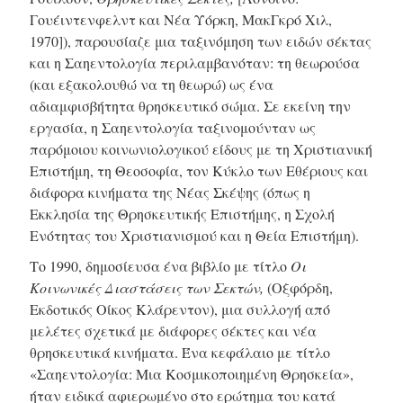
Γουέιντενφελντ και Νέα Υόρκη, ΜακΓκρό Χιλ,
1970]), παρουσίαζε μια ταξινόμηση των ειδών σέκτας
και η Σαηεντολογία περιλαμβανόταν: τη θεωρούσα
(και εξακολουθώ να τη θεωρώ) ως ένα
αδιαμφισβήτητα θρησκευτικό σώμα. Σε εκείνη την
εργασία, η Σαηεντολογία ταξινομούνταν ως
παρόμοιου κοινωνιολογικού είδους με τη Χριστιανική
Επιστήμη, τη Θεοσοφία, τον Κύκλο των Εθέριους και
διάφορα κινήματα της Νέας Σκέψης (όπως η
Εκκλησία της Θρησκευτικής Επιστήμης, η Σχολή
Ενότητας του Χριστιανισμού και η Θεία Επιστήμη).
Το 1990, δημοσίευσα ένα βιβλίο με τίτλο
Οι
Κοινωνικές Διαστάσεις των Σεκτών,
(Οξφόρδη,
Εκδοτικός Οίκος Κλάρεντον), μια συλλογή από
μελέτες σχετικά με διάφορες σέκτες και νέα
θρησκευτικά κινήματα. Ένα κεφάλαιο με τίτλο
«Σαηεντολογία: Μια Κοσμικοποιημένη Θρησκεία»,
ήταν ειδικά αφιερωμένο στο ερώτημα του κατά