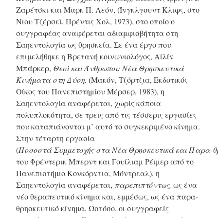
Ζαρέτσκι και Μαρκ Π. Λεόν, (Ίνγκλγουντ Κλιφς, στο
Νιου Τζέρσεϊ, Πρέντις Χολ, 1973), στο οποίο ο
συγγραφέας αναφέρεται αδιαμφισβήτητα στη
Σαηεντολογία ως θρησκεία. Σε ένα έργο που
επιμελήθηκε η Βρετανή κοινωνιολόγος, Αϊλίν
Μπάρκερ,
Θεοί και Άνθρωποι: Νέα Θρησκευτικά
Κινήματα στη Δύση,
(Μακόν, Τζόρτζια, Εκδοτικός
Οίκος του Πανεπιστημίου Μέρσερ, 1983), η
Σαηεντολογία αναφέρεται, χωρίς κάποια
πολυπλοκότητα, σε τρεις από τις τέσσερις εργασίες
που καταπιάνονται
μ’ αυτό
το συγκεκριμένο κίνημα.
Στην τέταρτη εργασία
(
Ποσοστά Συμμετοχής στα Νέα Θρησκευτικά και Παρα-θ
του Φρέντερικ Μπερντ και Γουίλιαμ Ρέιμερ από το
Πανεπιστήμιο Κονκόρντια, Μόντρεαλ), η
Σαηεντολογία αναφέρεται,
παρεπιπτόντως,
ως ένα
νέο θεραπευτικό κίνημα και, εμμέσως, ως ένα παρα-
θρησκευτικό κίνημα.
Ωστόσο, οι συγγραφείς