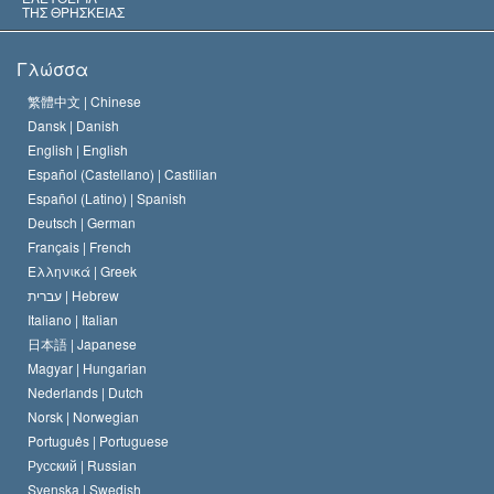
ΤΗΣ ΘΡΗΣΚΕΙΑΣ
Οι Στόχοι της Σαηεντολογίας
Τι Είναι
Γλώσσα
Ελευθερία της Θρησκείας;
Το Πιστεύω της Εκκλησίας της Σαηεντολογίας
繁體中文 |
Chinese
Πρότυπα που αναφέρονται στα Ανθρώπινα Δικαιώματα
Dansk |
Danish
Ο Κώδικας του Σαηεντολόγου
Διεθνώς
English |
English
Español (Castellano) |
Castilian
Διακήρυξη περί της Θρησκείας
Ντέιβιντ Μισκάβιτς
Español (Latino) |
Spanish
Deutsch |
German
Français |
French
Ελληνικά |
Greek
עברית |
Hebrew
Italiano |
Italian
日本語 |
Japanese
Magyar |
Hungarian
Nederlands |
Dutch
Norsk |
Norwegian
Português |
Portuguese
Русский |
Russian
Svenska |
Swedish